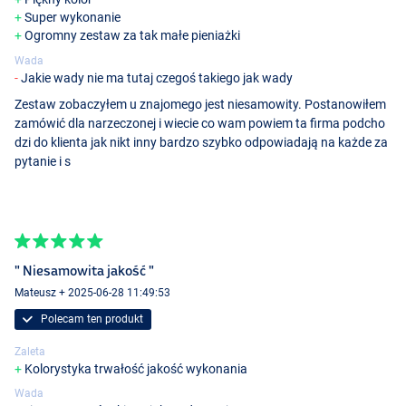
- Zapakowane w luksusowe twarde etui
Super wykonanie
Ogromny zestaw za tak małe pieniażki
Ultimate Carp Classic Boilies
Wada
- Zawartość opakowania: 1 kg
Jakie wady nie ma tutaj czegoś takiego jak wady
- Solidna struktura i silny zapach
- Stopniowe uwalnianie aromatów i smaków
Zestaw zobaczyłem u znajomego jest niesamowity. Postanowiłem
- Idealne jako przynęta haczykowa, mogą być również używane do
zamówić dla narzeczonej i wiecie co wam powiem ta firma podcho
nęcenia
dzi do klienta jak nikt inny bardzo szybko odpowiadają na każde za
pytanie i s
Ultimate Stainless Baiting Tools
- 4-częściowy
- Jedna standardowa igła do kulek
- Jedna bardzo długa igła do kulek
- Jedna bardzo mocna igła do kulek
- Wiertło do kulek
" Niesamowita jakość "
Mateusz + 2025-06-28 11:49:53
Statyw Angling Pursuits ‘Session’
Polecam ten produkt
- Długość złożony: 67 cm
- Maksymalna długość: 117 cm
Zaleta
- Wysokość złożony: 51 cm
Kolorystyka trwałość jakość wykonania
- Wysokość maksymalna: 71 cm
Wada
- Dostarczany z 3 wskaźnikami / swingami