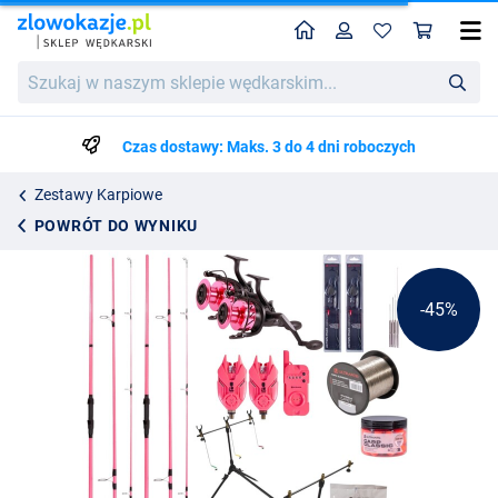
Home
Profil
Kos
Ultimate Carp Queen Complete Set
Cena katalogowa
Szukaj
784.69
w
1403.99
naszym
sklepie
Czas dostawy: Maks. 3 do 4 dni roboczych
wędkarskim...
Zestawy Karpiowe
POWRÓT DO WYNIKU
-45%