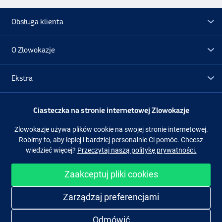
Obsługa klienta
O Zlowokazje
Ekstra
Promocje
Ciasteczka na stronie internetowej Zlowokazje
Zlowokazje używa plików cookie na swojej stronie internetowej.
Obserwuj nas
Facebook
Instagram
Robimy to, aby lepiej i bardziej personalnie Ci pomóc. Chcesz
wiedzieć więcej?
Przeczytaj naszą politykę prywatności.
Zaakceptuj pliki cookies
Łatwe i bezpieczne zakupy
Zarządzaj preferencjami
Odmówić