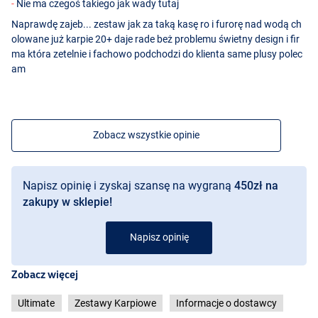
Nie ma czegoś takiego jak wady tutaj
- Dostarczany z 3 tylnymi podporami
- Dostarczany z 2 brzęczykami
Naprawdę zajeb... zestaw jak za taką kasę ro i furorę nad wodą ch
- Jest w luksusowym futerale
olowane już karpie 20+ daje rade beż problemu świetny design i fir
- Łatwy w transporcie
ma która zetelnie i fachowo podchodzi do klienta same plusy polec
- Lekki
am
- Idealny na krótkie sesje
- Szybko się składa
- Kompletny zestaw, gotowy na łowisko!
Zobacz wszystkie opinie
Ultimate Action-Pack Combi-Rig Safety (85g) (25lb)
- Combi Rig
- Gotowy zestaw
Napisz opinię i zyskaj szansę na wygraną
450zł na
- Wytrzymałość: 25lb
- Bezpieczny dla ryb
zakupy w sklepie!
- Optymalne zacięcie
- Wyposażony w leadcore leader
Napisz opinię
- W zestawie stopery do kulek i ciężarek
- Ostry jak brzytwa haczyk (z zadziorem)
Zobacz więcej
- Złożony z wysokiej jakości komponentów
Ultimate Carp Classic Pop Ups
Ultimate
Zestawy Karpiowe
Informacje o dostawcy