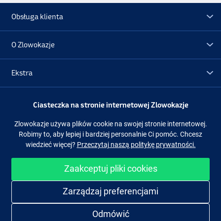
Obsługa klienta
O Zlowokazje
Ekstra
Promocje
Ciasteczka na stronie internetowej Zlowokazje
Zlowokazje używa plików cookie na swojej stronie internetowej.
Obserwuj nas
Facebook
Instagram
Robimy to, aby lepiej i bardziej personalnie Ci pomóc. Chcesz
wiedzieć więcej?
Przeczytaj naszą politykę prywatności.
Zaakceptuj pliki cookies
Łatwe i bezpieczne zakupy
Zarządzaj preferencjami
Odmówić