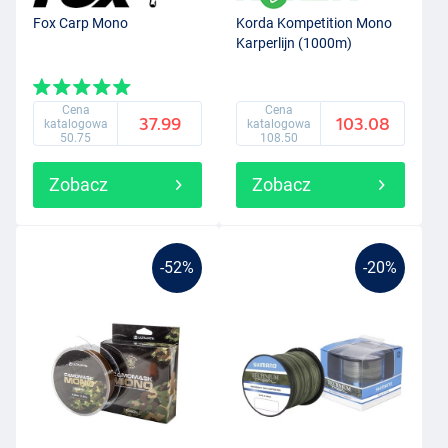
Fox Carp Mono
Korda Kompetition Mono
Karperlijn (1000m)
Cena
Cena
37.99
103.08
katalogowa
katalogowa
50.75
108.50
Zobacz
Zobacz
-52%
-20%