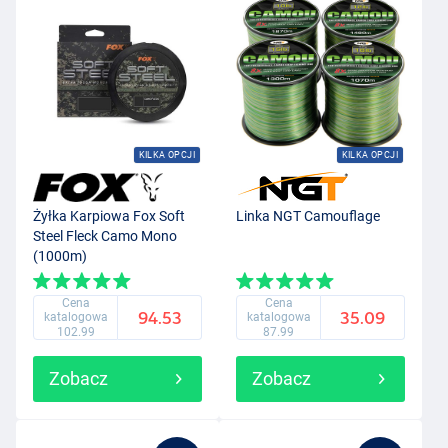
KILKA OPCJI
KILKA OPCJI
Żyłka Karpiowa Fox Soft
Linka NGT Camouflage
Steel Fleck Camo Mono
(1000m)
Cena
Cena
94.53
35.09
katalogowa
katalogowa
102.99
87.99
Zobacz
Zobacz