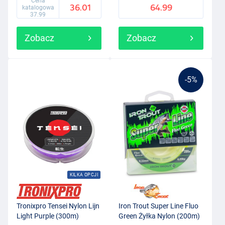
Cena
36.01
64.99
katalogowa
37.99
Zobacz
Zobacz
-5%
KILKA OPCJI
Tronixpro Tensei Nylon Lijn
Iron Trout Super Line Fluo
Light Purple (300m)
Green Żyłka Nylon (200m)