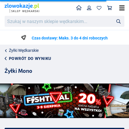
Home
Profil
Kos
Szukaj
w
naszym
sklepie
Czas dostawy: Maks. 3 do 4 dni roboczych
wędkarskim...
Żyłki Wędkarskie
POWRÓT DO WYNIKU
Żyłki Mono