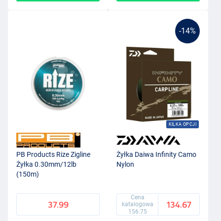
-14%
KILKA OPCJI
PB Products Rize Zigline
Żyłka Daiwa Infinity Camo
Żyłka 0.30mm/12lb
Nylon
(150m)
Cena
37.99
134.67
katalogowa
156.75