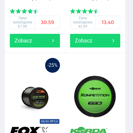
Cena
Cena
30.59
13.40
katalogowa
katalogowa
67.99
42.99
Zobacz
Zobacz
-25%
KILKA OPCJI