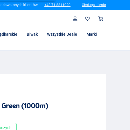
zadowolonych klientów
+48 71 8811020
Obsługa klienta
Szukaj
Profil
Koszyk
ędkarskie
Biwak
Wszystkie Deale
Marki
 Green (1000m)
boczych