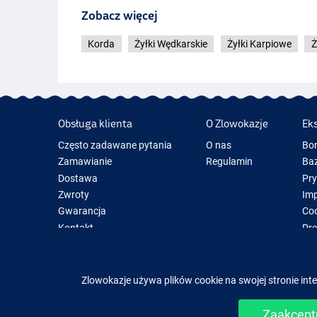
Zobacz więcej
Korda
Żyłki Wędkarskie
Żyłki Karpiowe
Ż
Obsługa klienta
O Zlowokazje
Ek
Często zadawane pytania
O nas
Bo
Zamawianie
Regulamin
Baz
Dostawa
Pr
Zwroty
Im
Gwarancja
Coo
Kontakt
Pre
Now
Spr
Zlowokazje używa plików cookie na swojej stronie inte
Zaakceptu