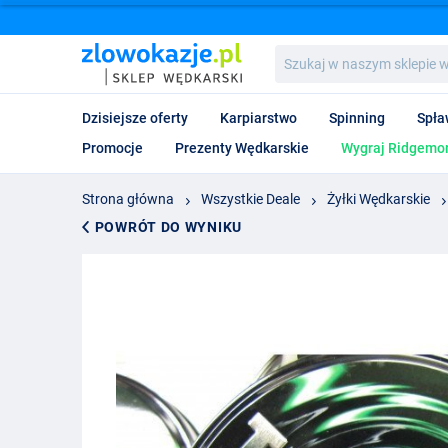
Szukaj
w
naszym
sklepie
Dzisiejsze oferty
Karpiarstwo
Spinning
Spła
wędkarskim...
Promocje
Prezenty Wędkarskie
Wygraj Ridgemon
Strona główna
Wszystkie Deale
Żyłki Wędkarskie
POWRÓT DO WYNIKU