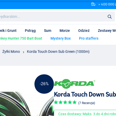
+ 400 000 
wik i Grunt
Pstrąg
Sum
Morze
Odzież
Zestawy W
key Hunter 750 Bait Boat
Mystery Box
Pro staffers
Żyłki Mono
Korda Touch Down Sub Green (1000m)
-26%
Korda Touch Down Sub
(7 Recenzje)
Czas dostawy: Maks. 3 do 4 dni ro