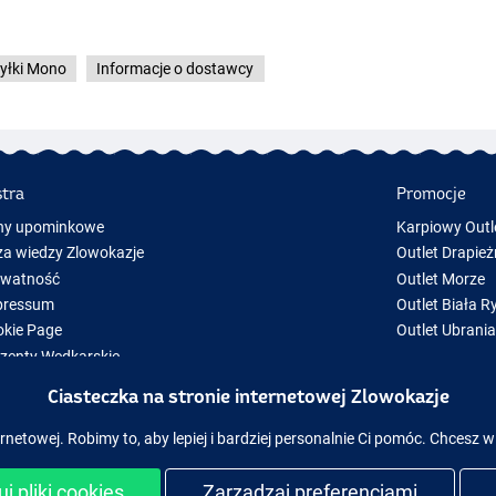
yłki Mono
Informacje o dostawcy
stra
Promocje
ny upominkowe
Karpiowy Outl
a wiedzy Zlowokazje
Outlet Drapież
ywatność
Outlet Morze
pressum
Outlet Biała R
kie Page
Outlet Ubrani
zenty Wędkarskie
y Sprzęt Wędkarski
Ciasteczka na stronie internetowej Zlowokazje
zęt wędkarski chwilowo niedostępny w magazynie
rnetowej. Robimy to, aby lepiej i bardziej personalnie Ci pomóc. Chcesz w
j pliki cookies
Zarządzaj preferencjami