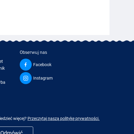
Obserwuj nas
et
Facebook
nik
Instagram
yba
a
iedzieć więcej?
Przeczytaj naszą politykę prywatności.
Odmówić