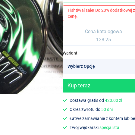
Fishtiwal sale! Do 20% dodatkowej z
cenę.
Cena katalogowa
138.25
Wariant
Kup teraz
Dostawa gratis od
420.00 zl
Okres zwrotu do
50 dni
Łatwe zamawianie z kontem lub b
Twój wędkarski
specjalista