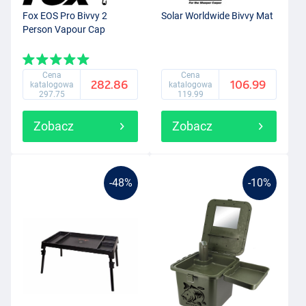
Fox EOS Pro Bivvy 2
Solar Worldwide Bivvy Mat
Person Vapour Cap
Cena
Cena
282.86
106.99
katalogowa
katalogowa
297.75
119.99
Zobacz
Zobacz
-48%
-10%