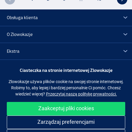
Obsługa klienta
O Zlowokazje
Ekstra
Promocje
Ciasteczka na stronie internetowej Zlowokazje
Zlowokazje używa plików cookie na swojej stronie internetowej.
Obserwuj nas
Facebook
Instagram
Robimy to, aby lepiej i bardziej personalnie Ci pomóc. Chcesz
wiedzieć więcej?
Przeczytaj naszą politykę prywatności.
Zaakceptuj pliki cookies
Łatwe i bezpieczne zakupy
Zarządzaj preferencjami