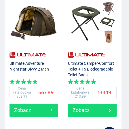
Ultimate Adventure
Ultimate Camper-Comfort
Nightstar Bivvy 2 Man
Toilet + 15 Biodegradable
Toilet Bags
Cena
Cena
567.89
133.19
katalogowa
katalogowa
852.99
213.99
Zobacz
Zobacz