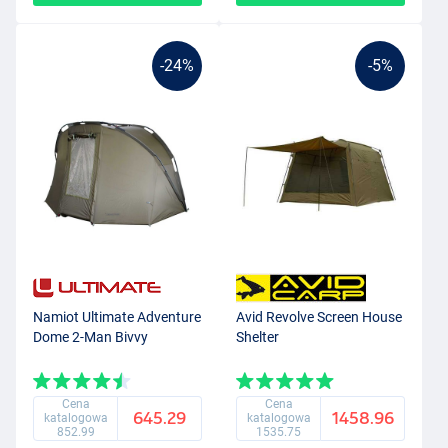
-24%
-5%
Namiot Ultimate Adventure
Avid Revolve Screen House
Dome 2-Man Bivvy
Shelter
Cena
Cena
645.29
1458.96
katalogowa
katalogowa
852.99
1535.75