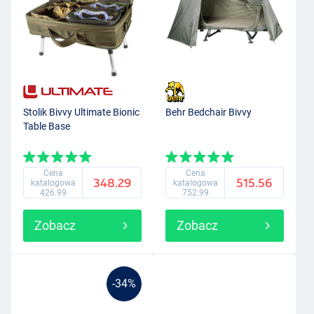
Stolik Bivvy Ultimate Bionic
Behr Bedchair Bivvy
Table Base
Cena
Cena
348.29
515.56
katalogowa
katalogowa
426.99
752.99
Zobacz
Zobacz
-34%