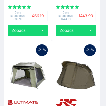
Cena
Cena
466.19
1443.99
katalogowa
katalogowa
639.99
1644.99
Zobacz
Zobacz
-21%
-21%