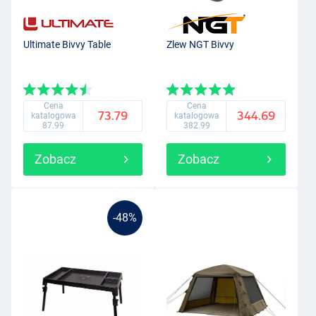
Ultimate Bivvy Table
Zlew NGT Bivvy
Cena
Cena
73.79
344.69
katalogowa
katalogowa
87.99
382.99
Zobacz
Zobacz
-48%