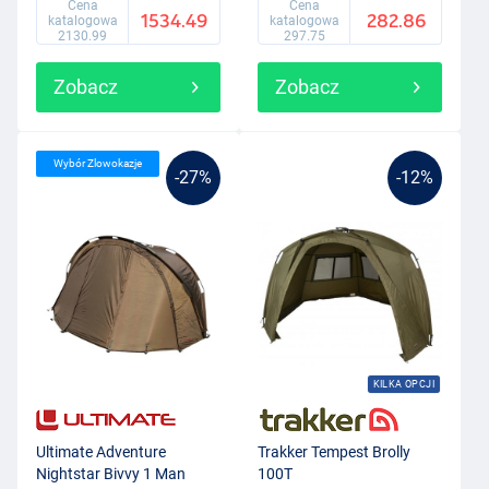
Cena
Cena
1534.49
282.86
katalogowa
katalogowa
2130.99
297.75
Zobacz
Zobacz
Wybór Zlowokazje
-27%
-12%
KILKA OPCJI
Ultimate Adventure
Trakker Tempest Brolly
Nightstar Bivvy 1 Man
100T