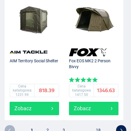
AIM Territory Social Shelter
Fox EOS MK2 2 Person
Bivvy
Cena
Cena
818.39
1346.63
katalogowa
katalogowa
1231.99
1417.50
Zobacz
Zobacz
1
2
3
...
18