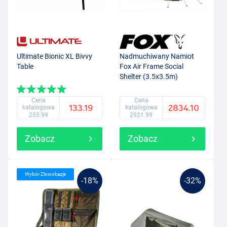
Ultimate Bionic XL Bivvy
Nadmuchiwany Namiot
Table
Fox Air Frame Social
Shelter (3.5x3.5m)
Cena
Cena
133.19
2834.10
katalogowa
katalogowa
255.99
2921.99
Zobacz
Zobacz
Wybór Zlowokazje
-18%
-32%