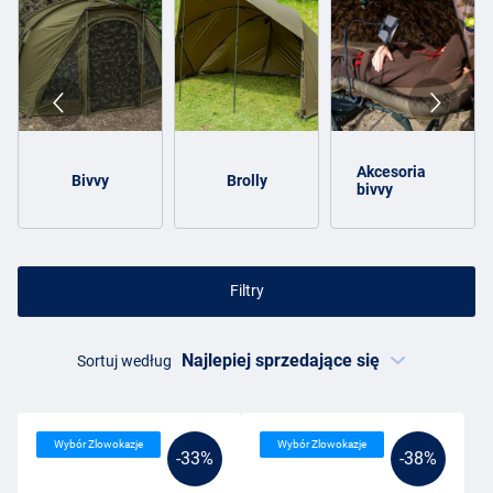
Akcesoria
Bivvy
Brolly
bivvy
Filtry
Sortuj według
Wybór Zlowokazje
Wybór Zlowokazje
-33%
-38%