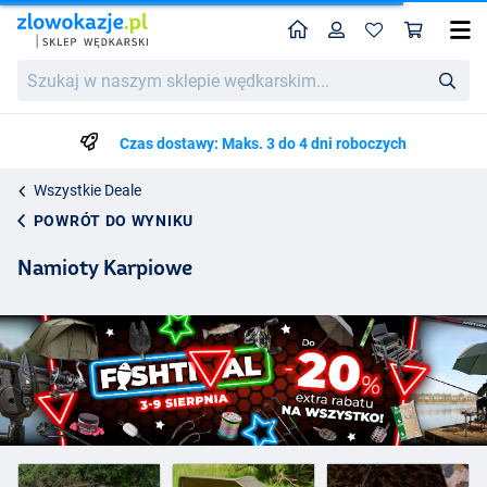
Home
Profil
Kos
Szukaj
w
naszym
sklepie
Czas dostawy: Maks. 3 do 4 dni roboczych
wędkarskim...
Wszystkie Deale
POWRÓT DO WYNIKU
Namioty Karpiowe