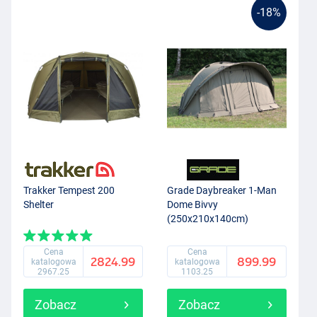
-18%
Trakker Tempest 200
Grade Daybreaker 1-Man
Shelter
Dome Bivvy
(250x210x140cm)
Cena
Cena
2824.99
899.99
katalogowa
katalogowa
2967.25
1103.25
Zobacz
Zobacz