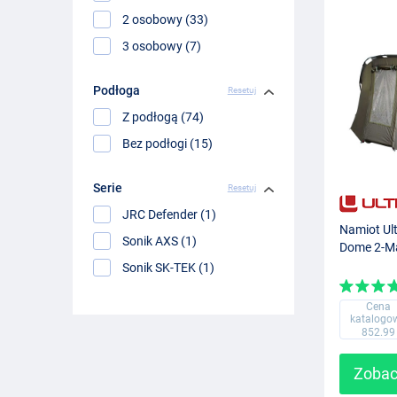
2 osobowy (33)
3 osobowy (7)
Podłoga
Resetuj
Z podłogą (74)
Bez podłogi (15)
Serie
Resetuj
JRC Defender (1)
Namiot Ul
Sonik AXS (1)
Dome 2-Ma
Sonik SK-TEK (1)
Cena
katalogo
852.99
Zobac