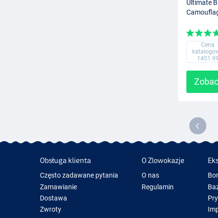
Ultimate B
Camoufla
Cena
katalogo
1451.9
Zobac
Obsługa klienta
O Zlowokazje
Ek
Często zadawane pytania
O nas
Bo
Zamawianie
Regulamin
Baz
Dostawa
Pr
Zwroty
Im