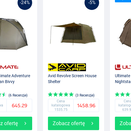
-24%
-5%
timate Adventure
Avid Revolve Screen House
Ultimate
n Bivvy
Shelter
Nightsta
(6 Recenzje)
(3 Recenzje)
Cena
Cen
645.29
1458.96
wa
katalogowa
katalo
1535.75
639.
z ofertę
Zobacz ofertę
Zoba