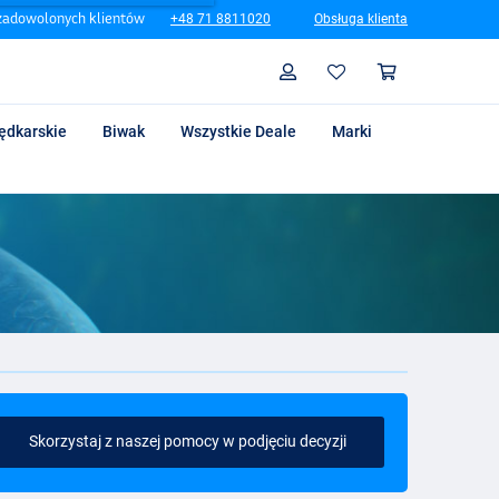
zadowolonych klientów
+48 71 8811020
Obsługa klienta
Szukaj
Profil
Koszyk
ędkarskie
Biwak
Wszystkie Deale
Marki
Skorzystaj z naszej pomocy w podjęciu decyzji