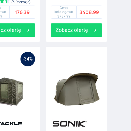
(6 Recenzje)
a
Cena
176.39
3408.99
gowa
katalogowa
99
3787.99
cz ofertę
Zobacz ofertę
-34%