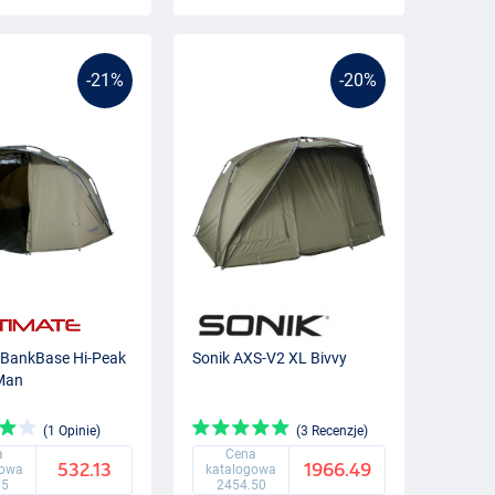
-21%
-20%
 BankBase Hi-Peak
Sonik AXS-V2 XL Bivvy
-Man
(1 Opinie)
(3 Recenzje)
a
Cena
532.13
1966.49
gowa
katalogowa
75
2454.50