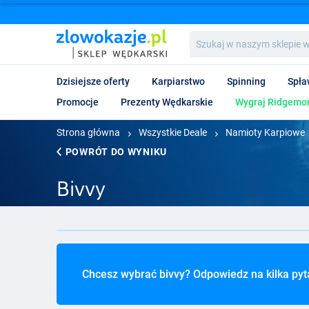
Szukaj
w
naszym
sklepie
Dzisiejsze oferty
Karpiarstwo
Spinning
Spła
wędkarskim...
Promocje
Prezenty Wędkarskie
Wygraj Ridgemon
Strona główna
Wszystkie Deale
Namioty Karpiowe
POWRÓT DO WYNIKU
Bivvy
Chcesz wybrać bivvy? Odpowiedz na kilka pytań