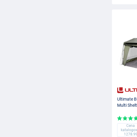
Ultimate 
Multi Shel
Cena
katalogo
1278.9