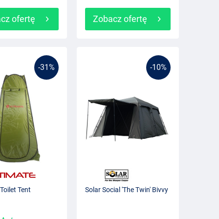
cz ofertę
Zobacz ofertę
-31%
-10%
Toilet Tent
Solar Social 'The Twin' Bivvy