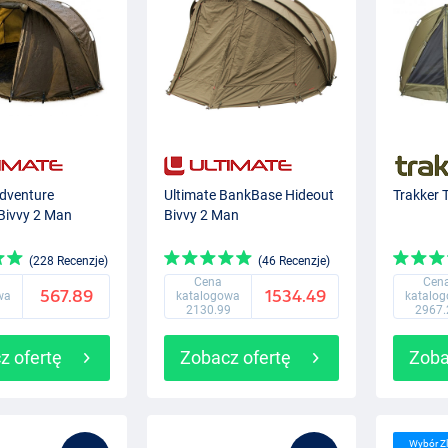
Adventure
Ultimate BankBase Hideout
Trakker 
 Bivvy 2 Man
Bivvy 2 Man
(228 Recenzje)
(46 Recenzje)
Cena
Cen
567.89
1534.49
wa
katalogowa
katalo
2130.99
2967.
z ofertę
Zobacz ofertę
Zoba
Wybór Z