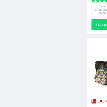
Cena
katalogo
639.99
Zobac