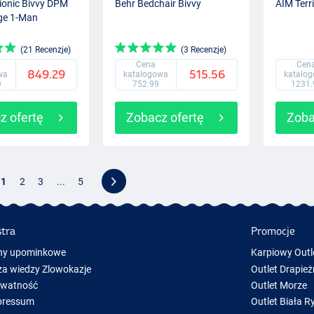
ionic Bivvy DPM
Behr Bedchair Bivvy
AIM Terri
ge 1-Man
(21 Recenzje)
(3 Recenzje)
Cena
Cen
849.29
515.56
wa
katalogowa
katalo
9
752.99
1231.
z ofertę
Zobacz ofertę
Zoba
1
2
3
...
5
stra
Promocje
ny upominkowe
Karpiowy Outl
a wiedzy Zlowokazje
Outlet Drapież
ywatność
Outlet Morze
pressum
Outlet Biała R