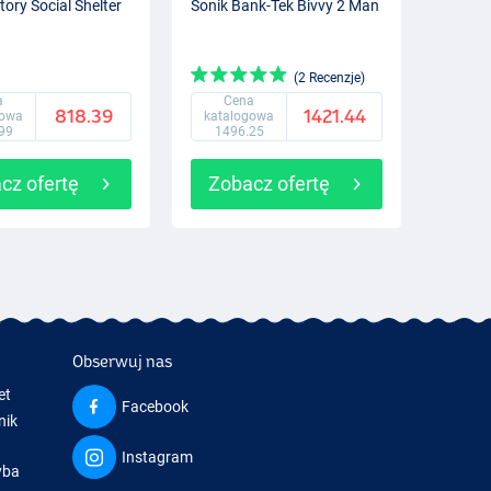
tory Social Shelter
Sonik Bank-Tek Bivvy 2 Man
(2 Recenzje)
a
Cena
818.39
1421.44
gowa
katalogowa
99
1496.25
cz ofertę
Zobacz ofertę
Obserwuj nas
et
Facebook
nik
Instagram
yba