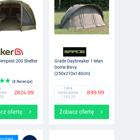
Tempest 200 Shelter
Grade Daybreaker 1-Man
Dome Bivvy
(250x210x140cm)
(8 Recenzje)
a
Cena
2824.99
899.99
gowa
katalogowa
25
1103.25
cz ofertę
Zobacz ofertę
lowokazje