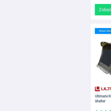
Zobac
Wybór Zlo
Ultimate 
Shelter