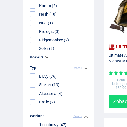
Korum (2)
Nash (10)
NGT (1)
Prologic (3)
Ridgemonkey (2)
Solar (9)
Ultimate 
Rozwin
Nightstar
Typ
Resetuj
Bivvy (76)
Cena
katalogo
Shelter (19)
852.99
Akcesoria (4)
Zobac
Brolly (2)
Wariant
Resetuj
1 osobowy (47)