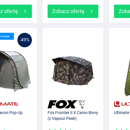
z ofertę
Zobacz ofertę
Zoba
wokazje
-49%
Recon Pop-Up
Fox Frontier II X Camo Bivvy
Ultimate 
(z Vapour Peak)