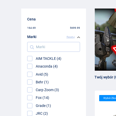
Cena
164.69
5699.99
Marki
Resetuj
Marki
AIM TACKLE (4)
Anaconda (4)
Avid (5)
Twój wybór (
Behr (1)
Carp Zoom (3)
Fox (14)
Wybór Zlo
Grade (1)
JRC (2)