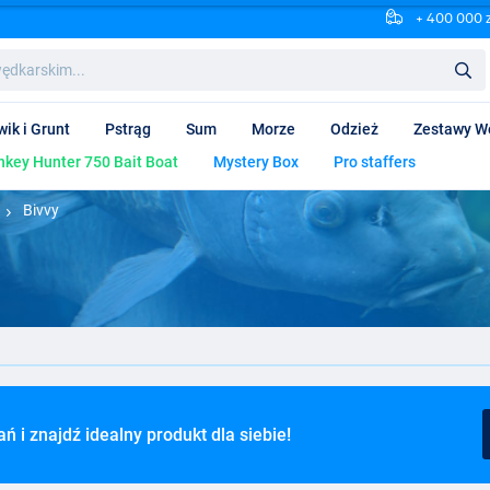
+ 400 000 
wik i Grunt
Pstrąg
Sum
Morze
Odzież
Zestawy W
key Hunter 750 Bait Boat
Mystery Box
Pro staffers
Bivvy
 i znajdź idealny produkt dla siebie!