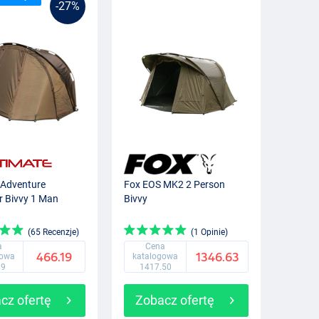
-27%
 Adventure
Fox EOS MK2 2 Person
r Bivvy 1 Man
Bivvy
(65 Recenzje)
(1 Opinie)
a
Cena
466.19
1346.63
gowa
katalogowa
99
1417.50
cz ofertę
Zobacz ofertę