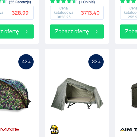
(25 Recenzje)
(1 Opinie)
Cena
Cen
328.99
3713.40
wa
katalogowa
katalo
3828.25
255.
z ofertę
Zobacz ofertę
Zoba
-42%
-32%