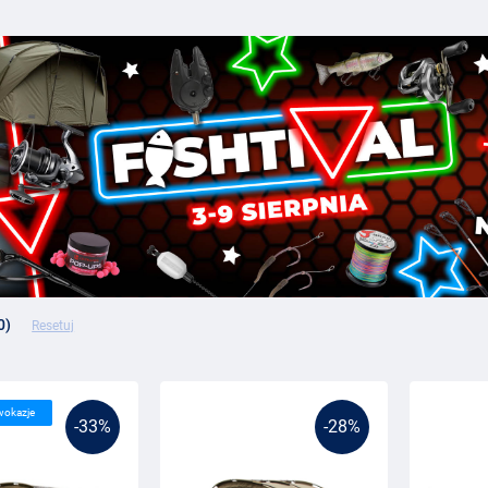
0)
Resetuj
wokazje
-33%
-28%