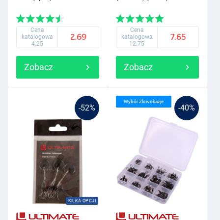
Cena
Cena
2.69
7.65
katalogowa
katalogowa
4.25
12.75
Zobacz
Zobacz
Wybór Zlowokazje
-52%
-40%
KILKA OPCJI