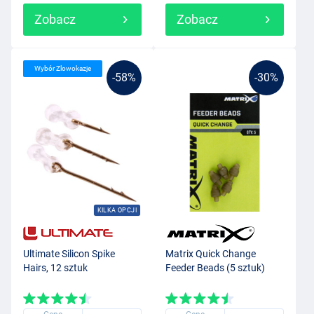
Zobacz
Zobacz
Wybór Zlowokazje
-58%
-30%
KILKA OPCJI
Ultimate Silicon Spike
Matrix Quick Change
Hairs, 12 sztuk
Feeder Beads (5 sztuk)