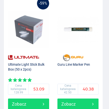
-59%
Ultimate Light Stick Bulk
Guru Line Marker Pen
Box (50 x 2pcs)
Cena
Cena
53.09
40.38
katalogowa
katalogowa
128.99
42.50
Zobacz
Zobacz