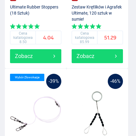
Ultimate Rubber Stoppers
Zestaw Krętlików i Agrafek
(18 Sztuk)
Ultimate, 120 sztuk w
sumie!
Cena
Cena
4.04
51.29
katalogowa
katalogowa
8.50
85.99
Zobacz
Zobacz
Wybór Zlowokazje
-39%
-46%