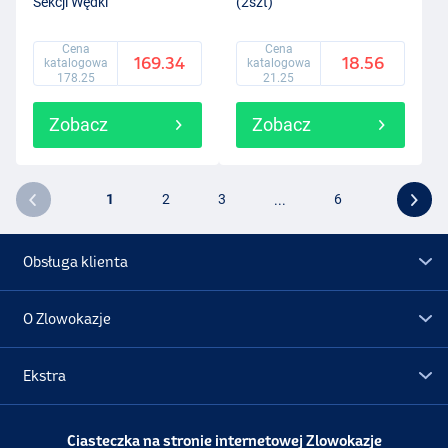
Sekcji Wędki
(2szt)
Cena
Cena
169.34
18.56
katalogowa
katalogowa
178.25
21.25
Zobacz
Zobacz
1
2
3
...
6
Obsługa klienta
O Zlowokazje
Ekstra
Promocje
Ciasteczka na stronie internetowej Zlowokazje