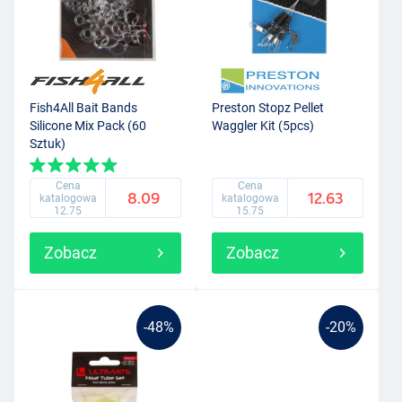
Fish4All Bait Bands
Preston Stopz Pellet
Silicone Mix Pack (60
Waggler Kit (5pcs)
Sztuk)
Cena
Cena
8.09
12.63
katalogowa
katalogowa
12.75
15.75
Zobacz
Zobacz
-48%
-20%