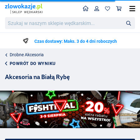
Home
Profil
Kos
Szukaj
w
naszym
sklepie
Czas dostawy: Maks. 3 do 4 dni roboczych
wędkarskim...
Drobne Akcesoria
POWRÓT DO WYNIKU
Akcesoria na Białą Rybę