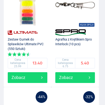
KILKA OPCJI
Zestaw Gumek do
Agrafka z Krętlikiem Spro
Spławików Ultimate PVC
Interlock (10 pcs)
(550 Sztuki)
Cena
Cena
13.40
5.40
katalogowa
katalogowa
25.99
6.75
Zobacz
Zobacz
-44%
-32%