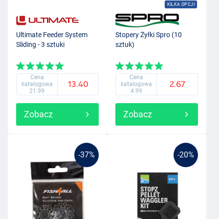
KILKA OPCJI
Ultimate Feeder System
Stopery Żyłki Spro (10
Sliding - 3 sztuki
sztuk)
Cena
Cena
13.40
2.67
katalogowa
katalogowa
21.99
4.99
Zobacz
Zobacz
-37%
-20%