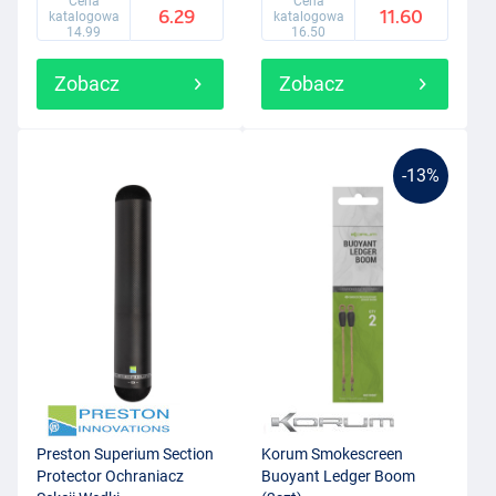
Cena
Cena
6.29
11.60
katalogowa
katalogowa
14.99
16.50
Zobacz
Zobacz
-13%
Preston Superium Section
Korum Smokescreen
Protector Ochraniacz
Buoyant Ledger Boom