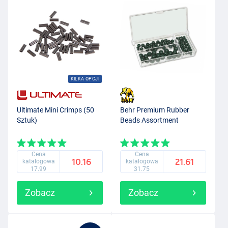
KILKA OPCJI
Ultimate Mini Crimps (50
Behr Premium Rubber
Sztuk)
Beads Assortment
Cena
Cena
10.16
21.61
katalogowa
katalogowa
17.99
31.75
Zobacz
Zobacz