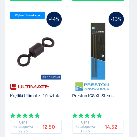
Wybór Zlowokazje
-44%
-13%
KILKA OPCJI
Krętliki Ultimate - 10 sztuk
Preston ICS XL Stems
Cena
Cena
12.50
14.52
katalogowa
katalogowa
22.25
16.75