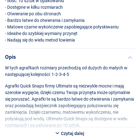
- Ilość: 10 sztuk w opakowaniu
- Dostępne w kilku rozmiarach
- Otwieranie po obu stronach
- Bardzo łatwe do otwierania i zamykania
- Matowe czarne wykończenie zapobiegające połyskiwaniu
- Idealne do szybkiej wymiany przynęt
- Nadają się do wielu metod łowienia
Opis
W tych agrafkach rozmiary przechodzą od dużych do małych w
następującej kolejności: 1-2-3-4-5
Agrafki Quick Snaps firmy Ultimate są niezwykle mocne i mają
szerokie wygięcie, dzięki czemu Twoja przynęta może optymalnie
się poruszać. Agrafki te są bardzo łatwe do otwierania i zamykania
oraz posiadają bezpiecznik zapobiegający poluzowaniu się
zamknięcia. Dzięki czarnemu, matowemu wykończeniu, nie
połyskują pod wodą. Ultimate Quick Snaps są dostępne w wielu
rozmiarach i są pakowane po 10 sztuk.
Czytaj dalej