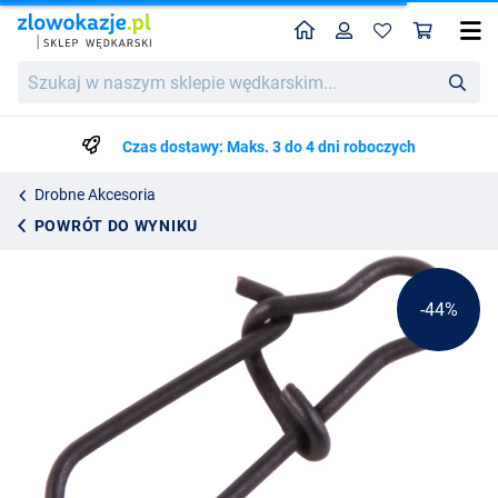
Home
Profil
Kos
Agrafki Ultimate Quick Snap - 10 sztuk
Cena katalogowa
Szukaj
12.50
w
22.25
naszym
sklepie
Czas dostawy: Maks. 3 do 4 dni roboczych
wędkarskim...
Drobne Akcesoria
POWRÓT DO WYNIKU
-44%