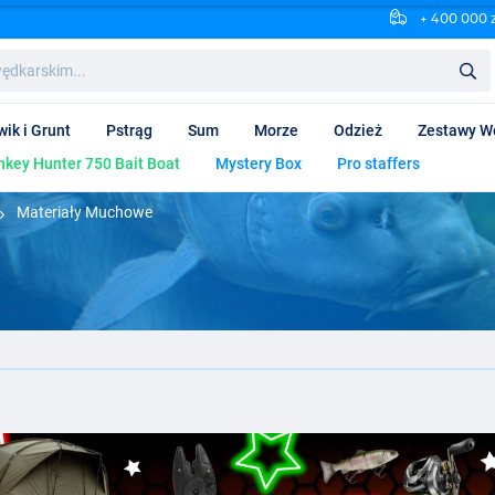
+ 400 000 
wik i Grunt
Pstrąg
Sum
Morze
Odzież
Zestawy W
key Hunter 750 Bait Boat
Mystery Box
Pro staffers
Materiały Muchowe