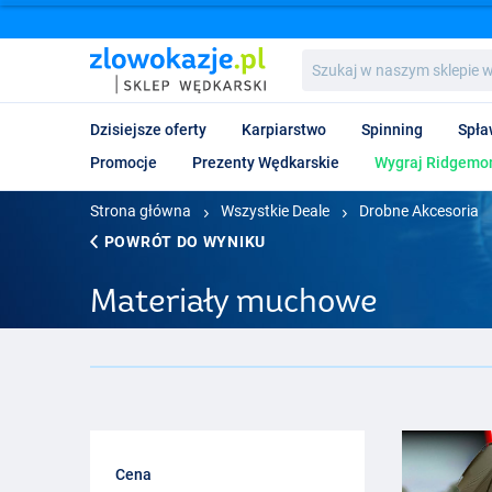
Szukaj
w
naszym
sklepie
Dzisiejsze oferty
Karpiarstwo
Spinning
Spła
wędkarskim...
Promocje
Prezenty Wędkarskie
Wygraj Ridgemon
Strona główna
Wszystkie Deale
Drobne Akcesoria
POWRÓT DO WYNIKU
Materiały muchowe
Cena