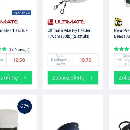
KILKA OPCJI
timate - 10 sztuk
Ultimate Pike Fly Leader
Behr Pr
170cm (30lb) (2 sztuki)
Beads A
(14 Recenzje)
Cena
Cen
12.50
19.79
wa
katalogowa
katalo
34.99
31.7
z ofertę
Zobacz ofertę
Zoba
-37%