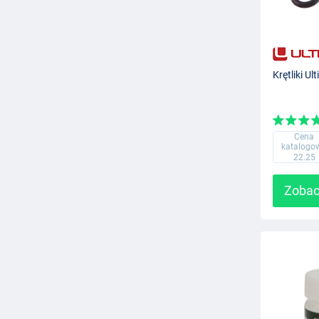
Krętliki Ul
Cena
katalogo
22.25
Zobac