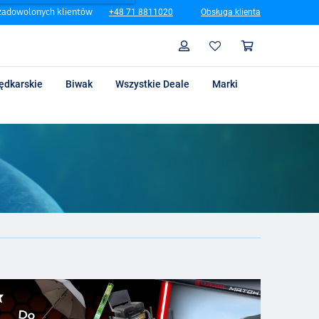
zadowolonych klientów
+48 71 8811020
Obsługa klienta
Szukaj
Profil
Koszyk
ędkarskie
Biwak
Wszystkie Deale
Marki