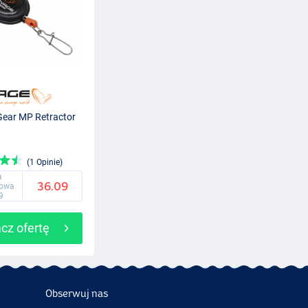
ear MP Retractor
(1 Opinie)
a
36.09
gowa
9
cz ofertę
Obserwuj nas