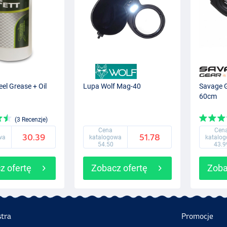
el Grease + Oil
Lupa Wolf Mag-40
Savage G
60cm
(3 Recenzje)
Cena
Cen
30.39
51.78
wa
katalogowa
katalo
54.50
43.9
z ofertę
Zobacz ofertę
Zoba
stra
Promocje