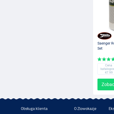
Saenger Re
Set
Cena
katalogo
47.99
Zobac
Obsługa klienta
O Zlowokazje
Ek