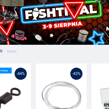
0)
Resetuj
wokazje
-44%
-43%