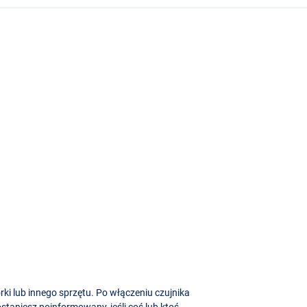
rki lub innego sprzętu. Po włączeniu czujnika
taniesz poinformowany, jeśli coś lub ktoś