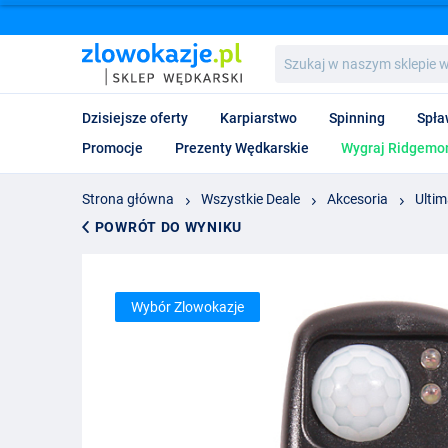
Szukaj
w
naszym
sklepie
Dzisiejsze oferty
Karpiarstwo
Spinning
Spła
wędkarskim...
Promocje
Prezenty Wędkarskie
Wygraj Ridgemon
Strona główna
Wszystkie Deale
Akcesoria
Ultim
POWRÓT DO WYNIKU
Wybór Zlowokazje