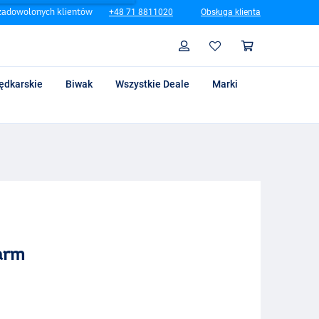
zadowolonych klientów
+48 71 8811020
Obsługa klienta
Szukaj
Profil
Koszyk
ędkarskie
Biwak
Wszystkie Deale
Marki
larm