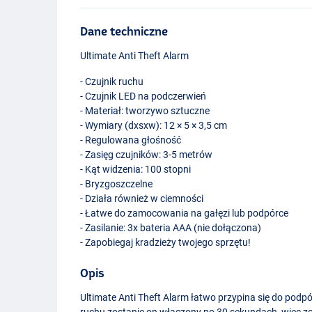
Dane techniczne
Ultimate Anti Theft Alarm
- Czujnik ruchu
- Czujnik
LED
na podczerwień
- Materiał: tworzywo sztuczne
- Wymiary (dxsxw): 12 × 5 × 3,5 cm
- Regulowana głośność
- Zasięg czujników: 3-5 metrów
- Kąt widzenia: 100 stopni
- Bryzgoszczelne
- Działa również w ciemności
- Łatwe do zamocowania na gałęzi lub podpórce
- Zasilanie: 3x bateria
AAA
(nie dołączona)
- Zapobiegaj kradzieży twojego sprzętu!
Opis
Ultimate Anti Theft Alarm łatwo przypina się do podpó
ruchu zostanie on włączony po 30 sekundach, więc zos