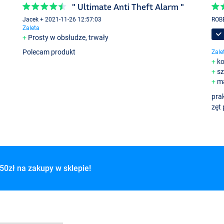
" Ultimate Anti Theft Alarm "
Jacek + 2021-11-26 12:57:03
ROBE
Zaleta
Prosty w obsłudze, trwały
Polecam produkt
Zale
k
sz
ma
pra
zęt
50zł na zakupy w sklepie!