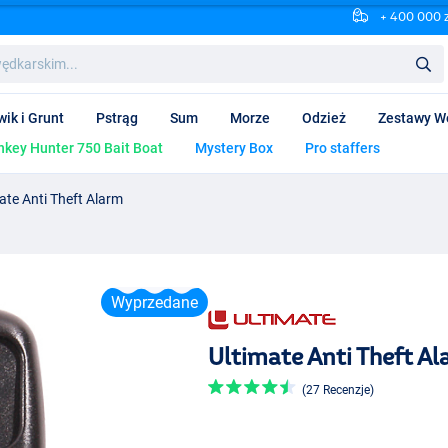
+ 400 000 
wik i Grunt
Pstrąg
Sum
Morze
Odzież
Zestawy W
key Hunter 750 Bait Boat
Mystery Box
Pro staffers
ate Anti Theft Alarm
Wyprzedane
Ultimate Anti Theft A
(27 Recenzje)