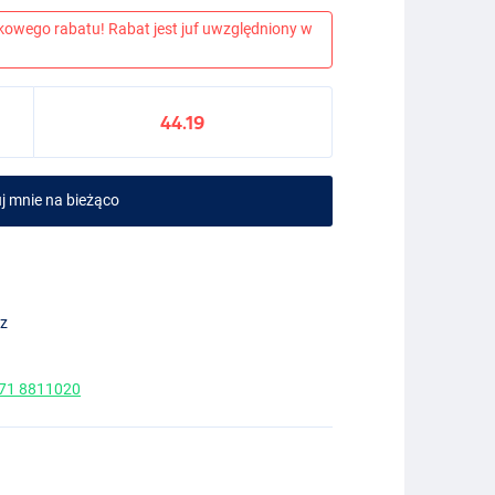
kowego rabatu! Rabat jest juf uwzględniony w
44.19
j mnie na bieżąco
ez
 71 8811020