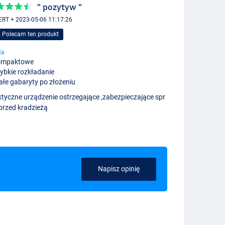
" pozytyw "
RT + 2023-05-06 11:17:26
Polecam ten produkt
ta
ompaktowe
ybkie rozkładanie
łe gabaryty po złożeniu
ktyczne urządzenie ostrzegające ,zabezpieczające spr
 przed kradzieżą
Napisz opinię