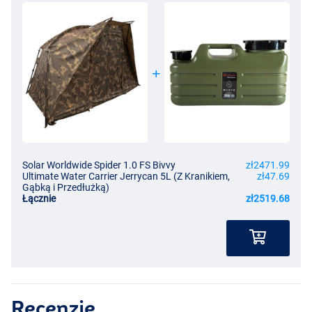
Solar Worldwide Spider 1.0 FS Bivvy
zł2471.99
Ultimate Water Carrier Jerrycan 5L (Z Kranikiem,
zł47.69
Gąbką i Przedłużką)
Łącznie
zł2519.68
Recenzje