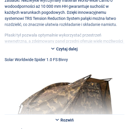
zasiadki. Niezwykle wytrzymały materiał World-Wide Camo o
wodoodporności aż 10 000 mm HH gwarantuje suchość w
każdych warunkach pogodowych. Dzięki innowacyjnemu
systemowi
TRS
Tension Reduction System pałąki można łatwo
rozdzielić, co znacznie ułatwia rozkładanie i składanie namiotu.
Płaski tył pozwala optymalnie wykorzystać przestrzeń
wewnętrzną, a zdejmowany panel przedni oferuje wiele możliwości
konfiguracji. System wentylacji PermaVent z tyłu zapewnia
Czytaj dalej
odpowiednią cyrkulację powietrza nawet podczas deszczu.
Wykończony mocnymi zamkami, wyposażony w wewnętrzne
Solar Worldwide Spider 1.0 FS Bivvy
kieszenie i dostarczany ze Skull Cap, śledziami oraz solidną torbą
transportową, stanowi kompletny i niezawodny bivvy dla
wymagającego wędkarza. Solidna baza na każdą zasiadkę!
Rozwiń