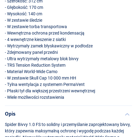
- Szerokość: 312 cm
- Głębokość: 170 cm
- Wysokość: 140 cm
- W zestawie śledzie
- W zestawie torba transportowa
- Wewnętrzna ochrona przed kondensacją
- 4 wewnętrzne kieszenie z siatki
- Wytrzymały zamek błyskawiczny w podłodze
- Zdejmowany panel przedni
- Ultra wytrzymały metalowy blok bivvy
-
TRS
Tension Reduction System
- Materiał World-Wide Camo
- W zestawie Skull Cap 10 000 mm HH
- Tylna wentylacja z systemem PermaVent
- Płaski tył dla większej przestrzeni wewnętrznej
- Wiele możliwości rozstawienia
Opis
Spider Bivvy 1.0 FS to solidny i przemyślanie zaprojektowany bivvy,
który zapewnia maksymalną ochronę i wygodę podczas każdej