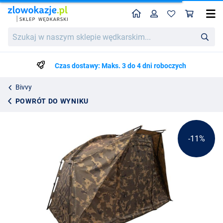
Home
Profil
Kos
Solar Worldwide Spider 1.0 FS Bivvy
Cena katalogowa
Szukaj
2471.99
w
2747.99
naszym
sklepie
Czas dostawy: Maks. 3 do 4 dni roboczych
wędkarskim...
Bivvy
POWRÓT DO WYNIKU
-11%