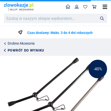
Home
Profil
Kos
Ultimate Feeder Boom Bent (3 Sztuki) (10cm)
Cena katalogowa
Szukaj
7.65
w
12.75
naszym
sklepie
Czas dostawy: Maks. 3 do 4 dni roboczych
wędkarskim...
Drobne Akcesoria
POWRÓT DO WYNIKU
-40%