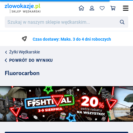
Home
Profil
Kos
Szukaj
w
naszym
sklepie
Czas dostawy: Maks. 3 do 4 dni roboczych
wędkarskim...
Żyłki Wędkarskie
POWRÓT DO WYNIKU
Fluorocarbon