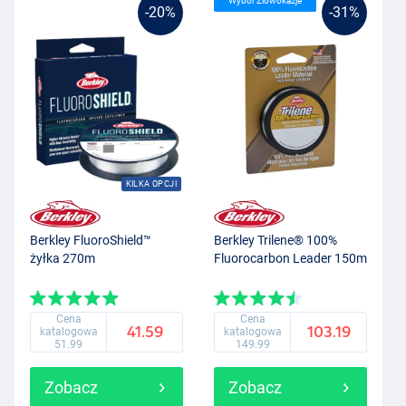
Wybór Zlowokazje
-20%
-31%
KILKA OPCJI
Berkley FluoroShield™
Berkley Trilene® 100%
żyłka 270m
Fluorocarbon Leader 150m
Cena
Cena
41.59
103.19
katalogowa
katalogowa
51.99
149.99
Zobacz
Zobacz