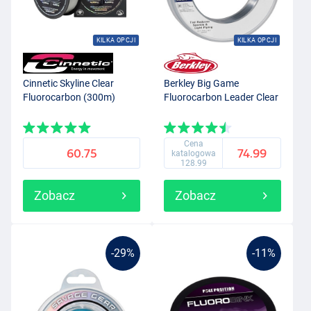
KILKA OPCJI
KILKA OPCJI
Cinnetic Skyline Clear
Berkley Big Game
Fluorocarbon (300m)
Fluorocarbon Leader Clear
Cena
60.75
74.99
katalogowa
128.99
Zobacz
Zobacz
-29%
-11%