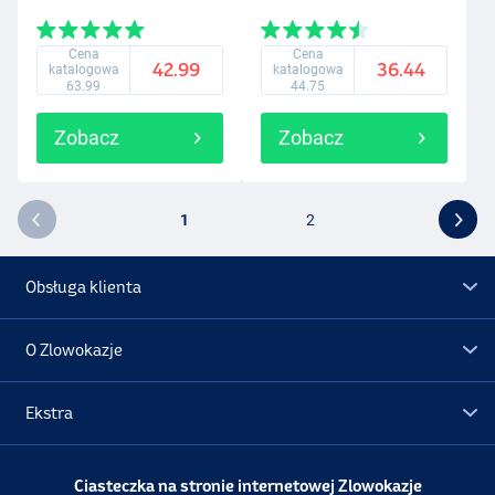
Cena
Cena
42.99
36.44
katalogowa
katalogowa
63.99
44.75
Zobacz
Zobacz
1
2
Obsługa klienta
O Zlowokazje
Ekstra
Promocje
Ciasteczka na stronie internetowej Zlowokazje