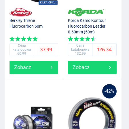
KILKA OPCJI
Berkley Trilene
Korda Kamo Kontour
Fluorocarbon 50m
Fluorocarbon Leader
0.60mm (50m)
Cena
Cena
37.99
126.34
katalogowa
katalogowa
60.99
132.99
Zobacz
Zobacz
-42%