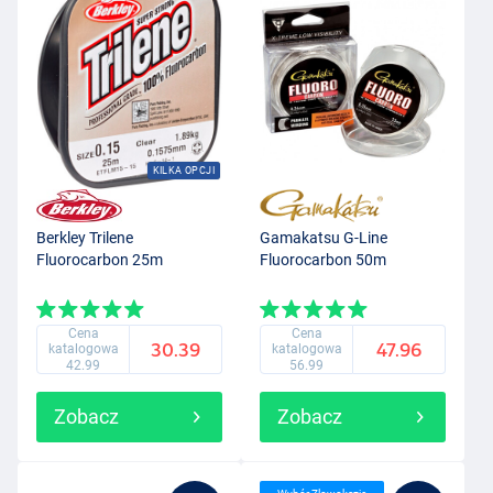
KILKA OPCJI
Berkley Trilene
Gamakatsu G-Line
Fluorocarbon 25m
Fluorocarbon 50m
Cena
Cena
30.39
47.96
katalogowa
katalogowa
42.99
56.99
Zobacz
Zobacz