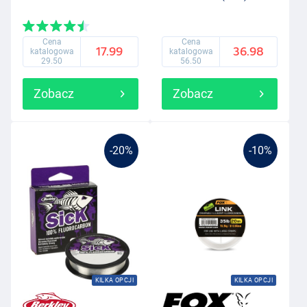
Cena
Cena
17.99
36.98
katalogowa
katalogowa
29.50
56.50
Zobacz
Zobacz
-20%
-10%
KILKA OPCJI
KILKA OPCJI