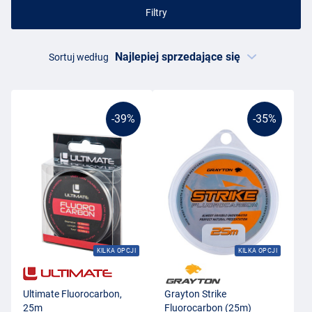
Filtry
Sortuj według
-39%
-35%
KILKA OPCJI
KILKA OPCJI
Ultimate Fluorocarbon,
Grayton Strike
25m
Fluorocarbon (25m)