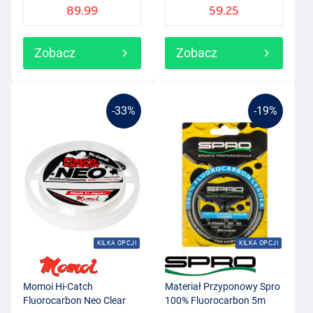
89.99
59.25
Zobacz
Zobacz
-33%
-19%
KILKA OPCJI
KILKA OPCJI
Momoi Hi-Catch
Materiał Przyponowy Spro
Fluorocarbon Neo Clear
100% Fluorocarbon 5m