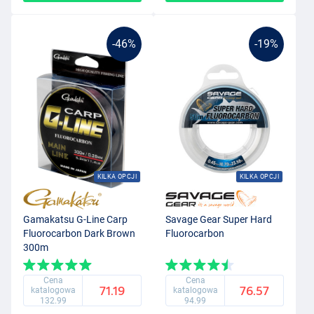
-46%
-19%
KILKA OPCJI
KILKA OPCJI
Gamakatsu G-Line Carp
Savage Gear Super Hard
Fluorocarbon Dark Brown
Fluorocarbon
300m
Cena
Cena
71.19
76.57
katalogowa
katalogowa
132.99
94.99