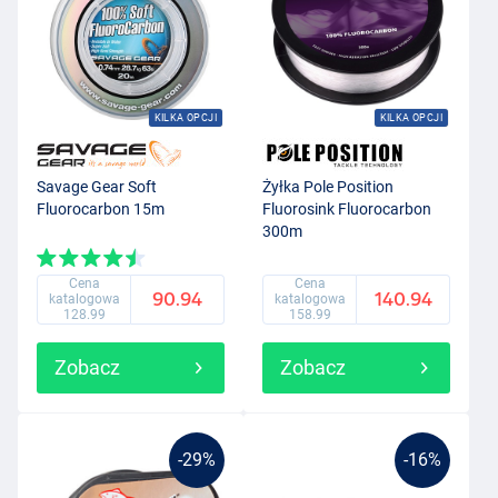
KILKA OPCJI
KILKA OPCJI
Savage Gear Soft
Żyłka Pole Position
Fluorocarbon 15m
Fluorosink Fluorocarbon
300m
Cena
Cena
90.94
140.94
katalogowa
katalogowa
128.99
158.99
Zobacz
Zobacz
-29%
-16%