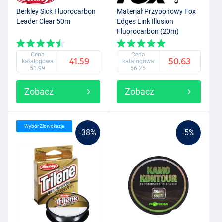
Berkley Sick Fluorocarbon
Materiał Przyponowy Fox
Leader Clear 50m
Edges Link Illusion
Fluorocarbon (20m)
Cena
Cena
41.59
50.63
katalogowa
katalogowa
51.99
56.25
Zobacz
Zobacz
Wybór Zlowokazje
-38%
-5%