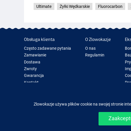
Ultimate
Żyłki Wędkarskie
Fluorocarbon
Obsługa klienta
O Zlowokazje
Ek
Często zadawane pytania
O nas
Bo
Zamawianie
Regulamin
Baz
Dostawa
Pr
Zwroty
Im
Gwarancja
Coo
Kontakt
Pre
Now
Spr
Zlowokazje używa plików cookie na swojej stronie inte
Zaakceptu
Łatwe i b