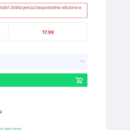
niżki! Zniżka jest już bezpośrednio wliczona w
17.99
ez
 71 8811020