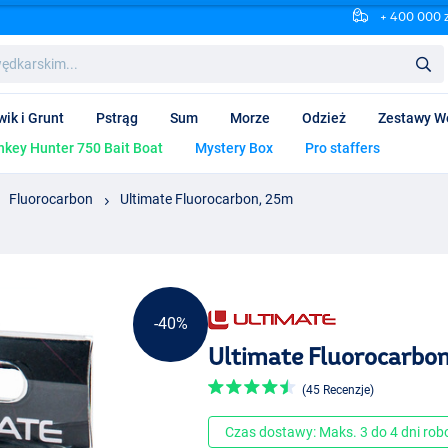
+ 400 000 
wik i Grunt
Pstrąg
Sum
Morze
Odzież
Zestawy W
key Hunter 750 Bait Boat
Mystery Box
Pro staffers
Fluorocarbon
Ultimate Fluorocarbon, 25m
-40%
Ultimate Fluorocarbo
(45 Recenzje)
Czas dostawy: Maks. 3 do 4 dni ro