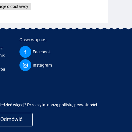
acje o dostawcy
Obserwuj nas
et
Facebook
nik
Instagram
yba
a
iedzieć więcej?
Przeczytaj naszą politykę prywatności.
Odmówić