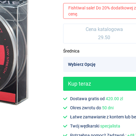
Fishtiwal sale! Do 20% dodatkowej z
cenę.
Cena katalogowa
29.50
Średnica
Kup teraz
Dostawa gratis od
420.00 zl
Okres zwrotu do
50 dni
Łatwe zamawianie z kontem lub b
Twój wędkarski
specjalista
Potrzebna pomoc? Zadzwoń :
+48