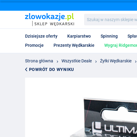
Szukaj
w
naszym
sklepie
Dzisiejsze oferty
Karpiarstwo
Spinning
Spła
wędkarskim...
Promocje
Prezenty Wędkarskie
Wygraj Ridgemon
Strona główna
Wszystkie Deale
Żyłki Wędkarskie
POWRÓT DO WYNIKU