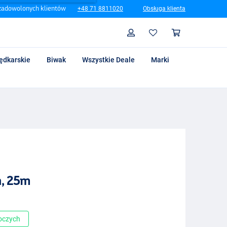
zadowolonych klientów
+48 71 8811020
Obsługa klienta
Szukaj
Profil
Koszyk
ędkarskie
Biwak
Wszystkie Deale
Marki
n, 25m
boczych