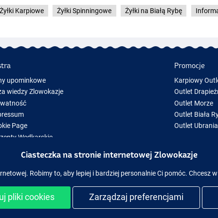
Żyłki Karpiowe
Żyłki Spinningowe
Żyłki na Białą Rybę
Inform
stra
Promocje
ny upominkowe
Karpiowy Outl
a wiedzy Zlowokazje
Outlet Drapież
ywatność
Outlet Morze
pressum
Outlet Biała R
kie Page
Outlet Ubrani
zenty Wędkarskie
y Sprzęt Wędkarski
Ciasteczka na stronie internetowej Zlowokazje
zęt wędkarski chwilowo niedostępny w magazynie
rnetowej. Robimy to, aby lepiej i bardziej personalnie Ci pomóc. Chcesz w
j pliki cookies
Zarządzaj preferencjami
ezpieczne zakupy