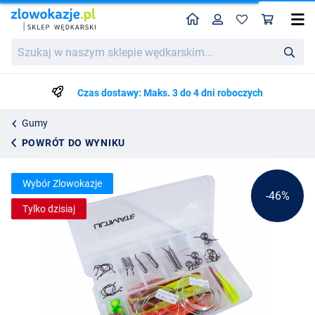
Home
Profil
Kos
Ultimate Complete Dropshot Box
Cena katalogowa
Szukaj
92.39
w
170.99
naszym
sklepie
Czas dostawy: Maks. 3 do 4 dni roboczych
wędkarskim...
Gumy
POWRÓT DO WYNIKU
Wybór Zlowokazje
-46%
Tylko dzisiaj