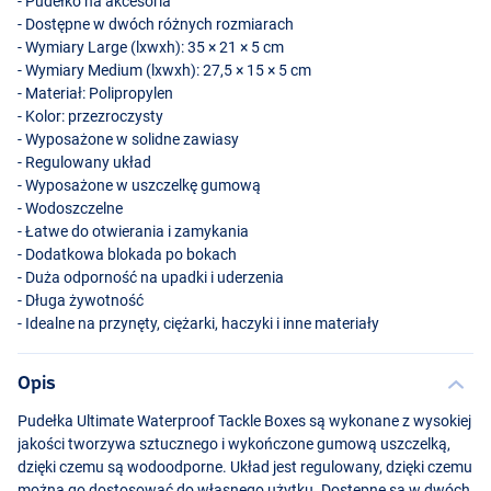
- Pudełko na akcesoria
- Dostępne w dwóch różnych rozmiarach
- Wymiary Large (lxwxh): 35 × 21 × 5 cm
- Wymiary Medium (lxwxh): 27,5 × 15 × 5 cm
- Materiał: Polipropylen
- Kolor: przezroczysty
- Wyposażone w solidne zawiasy
- Regulowany układ
- Wyposażone w uszczelkę gumową
- Wodoszczelne
- Łatwe do otwierania i zamykania
- Dodatkowa blokada po bokach
- Duża odporność na upadki i uderzenia
- Długa żywotność
- Idealne na przynęty, ciężarki, haczyki i inne materiały
Opis
Pudełka Ultimate Waterproof Tackle Boxes są wykonane z wysokiej
jakości tworzywa sztucznego i wykończone gumową uszczelką,
dzięki czemu są wodoodporne. Układ jest regulowany, dzięki czemu
można go dostosować do własnego użytku. Dostępne są w dwóch