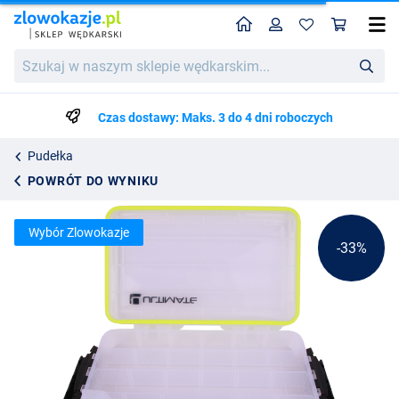
Home
Profil
Kos
Ultimate Waterproof Tackle Box
Cena katalogowa
Szukaj
44.09
w
64.99
naszym
sklepie
Czas dostawy: Maks. 3 do 4 dni roboczych
wędkarskim...
Pudełka
POWRÓT DO WYNIKU
Wybór Zlowokazje
-33%