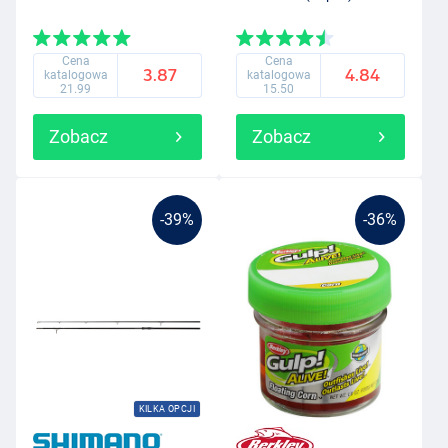
Cena
Cena
3.87
4.84
katalogowa
katalogowa
21.99
15.50
Zobacz
Zobacz
-39%
-36%
KILKA OPCJI