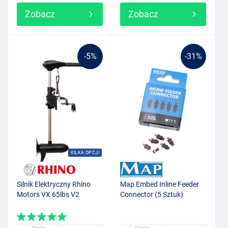
Zobacz
Zobacz
-5%
-31%
KILKA OPCJI
Silnik Elektryczny Rhino
Map Embed Inline Feeder
Motors VX 65lbs V2
Connector (5 Sztuk)