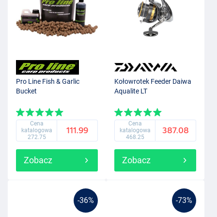
Pro Line Fish & Garlic
Kołowrotek Feeder Daiwa
Bucket
Aqualite LT
Cena
Cena
111.99
387.08
katalogowa
katalogowa
272.75
468.25
Zobacz
Zobacz
-36%
-73%