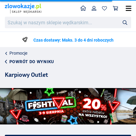
Home
Profil
Kos
Szukaj
w
naszym
sklepie
Czas dostawy: Maks. 3 do 4 dni roboczych
wędkarskim...
Promocje
POWRÓT DO WYNIKU
Karpiowy Outlet