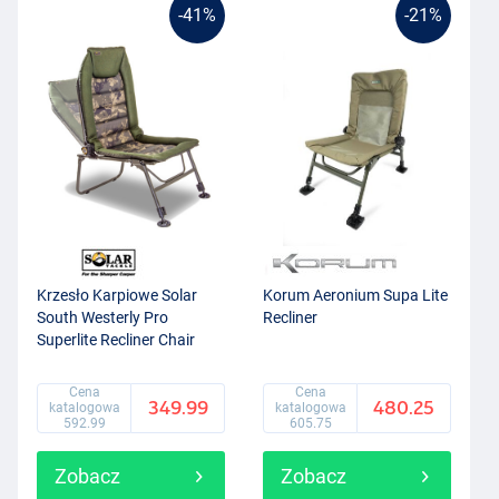
-41%
-21%
Krzesło Karpiowe Solar
Korum Aeronium Supa Lite
South Westerly Pro
Recliner
Superlite Recliner Chair
Cena
Cena
349.99
480.25
katalogowa
katalogowa
592.99
605.75
Zobacz
Zobacz