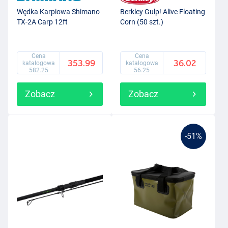
Wędka Karpiowa Shimano
Berkley Gulp! Alive Floating
TX-2A Carp 12ft
Corn (50 szt.)
Cena
Cena
353.99
36.02
katalogowa
katalogowa
582.25
56.25
Zobacz
Zobacz
-51%