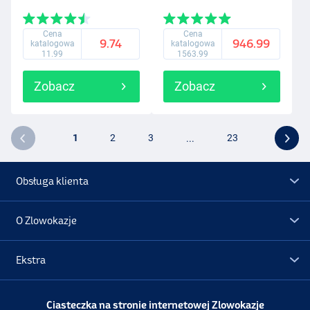
Cena
Cena
9.74
946.99
katalogowa
katalogowa
11.99
1563.99
Zobacz
Zobacz
1
2
3
...
23
Obsługa klienta
O Zlowokazje
Ekstra
Promocje
Ciasteczka na stronie internetowej Zlowokazje