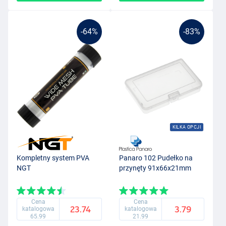
-64%
-83%
KILKA OPCJI
Kompletny system PVA
Panaro 102 Pudełko na
NGT
przynęty 91x66x21mm
Cena
Cena
23.74
3.79
katalogowa
katalogowa
65.99
21.99