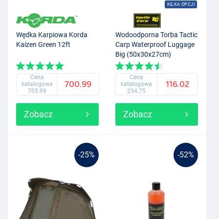
KILKA OPCJI
Wędka Karpiowa Korda
Wodoodporna Torba Tactic
Kaizen Green 12ft
Carp Waterproof Luggage
Big (50x30x27cm)
Cena
Cena
700.99
116.02
katalogowa
katalogowa
705.99
234.75
Zobacz
Zobacz
-25%
-52%