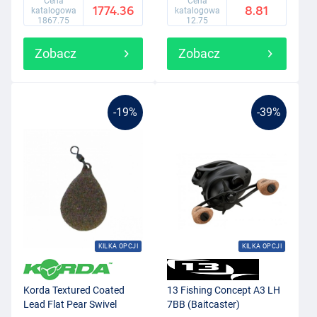
Cena
Cena
1774.36
8.81
katalogowa
katalogowa
1867.75
12.75
Zobacz
Zobacz
-19%
-39%
KILKA OPCJI
KILKA OPCJI
Korda Textured Coated
13 Fishing Concept A3 LH
Lead Flat Pear Swivel
7BB (Baitcaster)