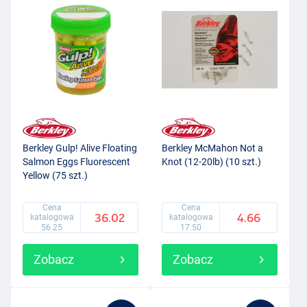
Berkley Gulp! Alive Floating
Berkley McMahon Not a
Salmon Eggs Fluorescent
Knot (12-20lb) (10 szt.)
Yellow (75 szt.)
Cena
Cena
36.02
4.66
katalogowa
katalogowa
56.25
17.50
Zobacz
Zobacz