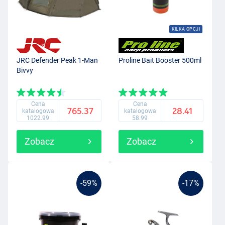
KILKA OPCJI
JRC Defender Peak 1-Man
Proline Bait Booster 500ml
Bivvy
Cena
Cena
765.37
28.41
katalogowa
katalogowa
1022.99
58.99
Zobacz
Zobacz
-59%
-17%