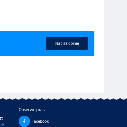
Napisz opinię
Obserwuj nas
et
Facebook
nik