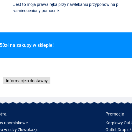
Jest to moja prawa ręka przy nawlekaniu przyponów na p
va-nieoceniony pomocnik
50zł na zakupy w sklepie!
Informacje o dostawcy
stra
Promocje
ny upominkowe
Karpiowy Outl
a wiedzy Zlowokazje
Outlet Drapież