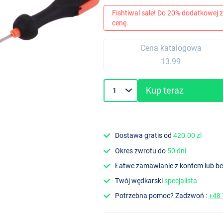
Fishtiwal sale! Do 20% dodatkowej z
cenę.
Cena katalogowa
13.99
Kup teraz
Dostawa gratis od
420.00 zl
Okres zwrotu do
50 dni
Łatwe zamawianie z kontem lub b
Twój wędkarski
specjalista
Potrzebna pomoc? Zadzwoń :
+48