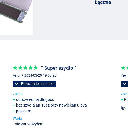
Łącznie
" Super szydło "
Artur + 2024-03-29 19:57:28
Pier
Polecam ten produkt
Zaleta
Zale
odpowiednia długość
Po
bez szydła ani rusz przy nawlekaniu pva
Igła
polecam
Wada
nie zauważyłem