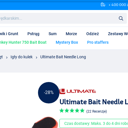
+ 400 000 
wik i Grunt
Pstrąg
Sum
Morze
Odzież
Zestawy W
key Hunter 750 Bait Boat
Mystery Box
Pro staffers
ęt
Igły do kulek
Ultimate Bait Needle Long
-28%
Ultimate Bait Needle 
(22 Recenzje)
Czas dostawy: Maks. 3 do 4 dni ro