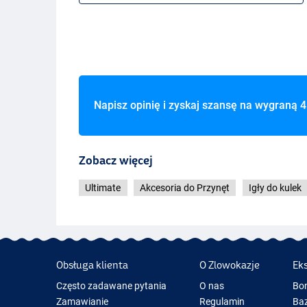
Napisz opinię i zyskaj szansę na wygraną
4
Zobacz więcej
Ultimate
Akcesoria do Przynęt
Igły do kulek
Obsługa klienta
O Zlowokazje
Ek
Często zadawane pytania
O nas
Bo
Zamawianie
Regulamin
Baz