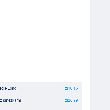
eedle Long
zł10.16
 z pinezkami
zł26.99