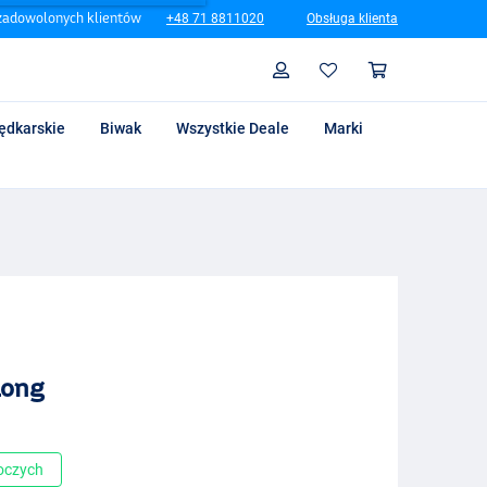
zadowolonych klientów
+48 71 8811020
Obsługa klienta
Szukaj
Profil
Koszyk
ędkarskie
Biwak
Wszystkie Deale
Marki
Long
boczych