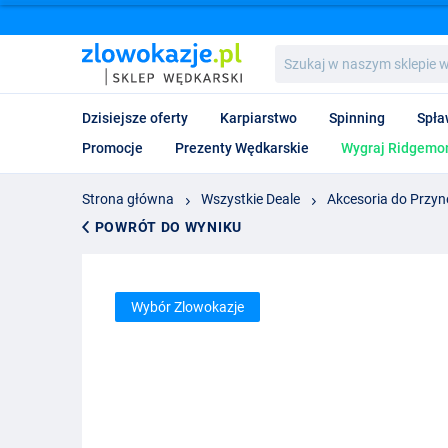
Szukaj
w
naszym
sklepie
Dzisiejsze oferty
Karpiarstwo
Spinning
Spła
wędkarskim...
Promocje
Prezenty Wędkarskie
Wygraj Ridgemon
Strona główna
Wszystkie Deale
Akcesoria do Przyn
POWRÓT DO WYNIKU
Wybór Zlowokazje