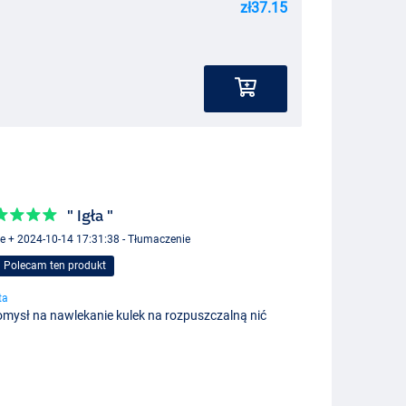
zł37.15
" Igła "
re + 2024-10-14 17:31:38 - Tłumaczenie
Polecam ten produkt
ta
mysł na nawlekanie kulek na rozpuszczalną nić