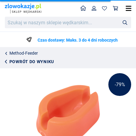
Home
Profil
Kos
Ultimate Method Feeder Mould
Cena katalogowa
Szukaj
4.99
w
22.75
naszym
sklepie
Czas dostawy: Maks. 3 do 4 dni roboczych
wędkarskim...
Method-Feeder
POWRÓT DO WYNIKU
-79%