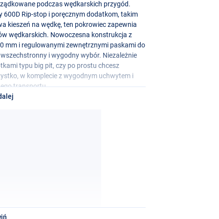
uporządkowane podczas wędkarskich przygód.
ny 600D Rip-stop i poręcznym dodatkom, takim
wa kieszeń na wędkę, ten pokrowiec zapewnia
iów wędkarskich. Nowoczesna konstrukcja z
 50 mm i regulowanymi zewnętrznymi paskami do
 wszechstronny i wygodny wybór. Niezależnie
tkami typu big pit, czy po prostu chcesz
szystko, w komplecie z wygodnym uchwytem i
ego transportu.
dalej
iń