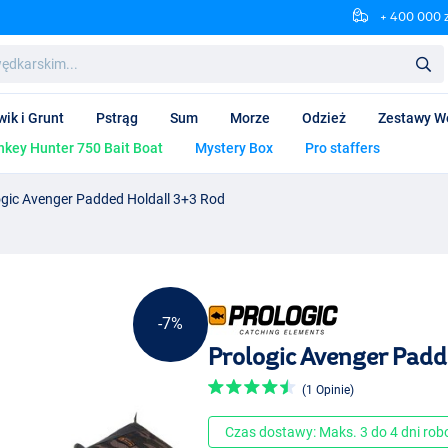
+ 400 000 
wik i Grunt
Pstrąg
Sum
Morze
Odzież
Zestawy W
key Hunter 750 Bait Boat
Mystery Box
Pro staffers
ogic Avenger Padded Holdall 3+3 Rod
-7%
Prologic Avenger Padd
(1 Opinie)
Czas dostawy: Maks. 3 do 4 dni ro