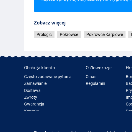
Zobacz więcej
Prologic
Pokrowce
Pokrowce Karpiowe
Obsługa klienta
O Zlowokazje
Ek
Często zadawane pytania
O nas
Bo
Zamawianie
Regulamin
Baz
Dostawa
Pr
Zwroty
Im
Gwarancja
Coo
Kontakt
Pre
Now
Spr