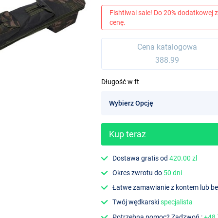
Fishtiwal sale! Do 20% dodatkowej z
cenę.
Cena katalogowa
388.99
Długość w ft
Kup teraz
Dostawa gratis od
420.00 zl
Okres zwrotu do
50 dni
Łatwe zamawianie z kontem lub b
Twój wędkarski
specjalista
Potrzebna pomoc? Zadzwoń :
+48