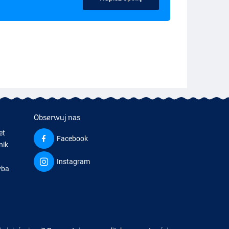
Obserwuj nas
et
Facebook
nik
Instagram
yba
a