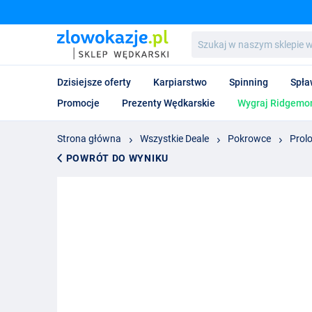
Szukaj
w
naszym
sklepie
Dzisiejsze oferty
Karpiarstwo
Spinning
Spła
wędkarskim...
Promocje
Prezenty Wędkarskie
Wygraj Ridgemon
Strona główna
Wszystkie Deale
Pokrowce
Prol
POWRÓT DO WYNIKU