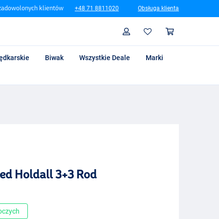
zadowolonych klientów
+48 71 8811020
Obsługa klienta
Szukaj
Profil
Koszyk
ędkarskie
Biwak
Wszystkie Deale
Marki
ed Holdall 3+3 Rod
boczych