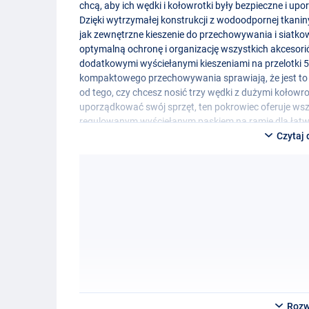
chcą, aby ich wędki i kołowrotki były bezpieczne i 
Dzięki wytrzymałej konstrukcji z wodoodpornej tkani
jak zewnętrzne kieszenie do przechowywania i siatko
optymalną ochronę i organizację wszystkich akcesor
dodatkowymi wyściełanymi kieszeniami na przelotki
kompaktowego przechowywania sprawiają, że jest to
od tego, czy chcesz nosić trzy wędki z dużymi kołowro
uporządkować swój sprzęt, ten pokrowiec oferuje w
regulowanym wyściełanym paskiem na ramię dla łatw
Czytaj 
Rozw