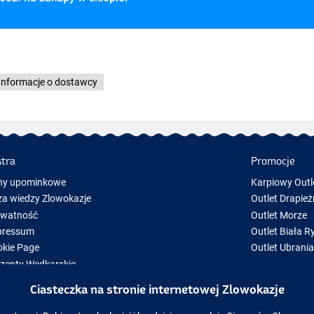
Informacje o dostawcy
stra
Promocje
ny upominkowe
Karpiowy Outl
a wiedzy Zlowokazje
Outlet Drapież
ywatność
Outlet Morze
pressum
Outlet Biała R
kie Page
Outlet Ubrani
zenty Wędkarskie
y Sprzęt Wędkarski
Ciasteczka na stronie internetowej Zlowokazje
zęt wędkarski chwilowo niedostępny w magazynie