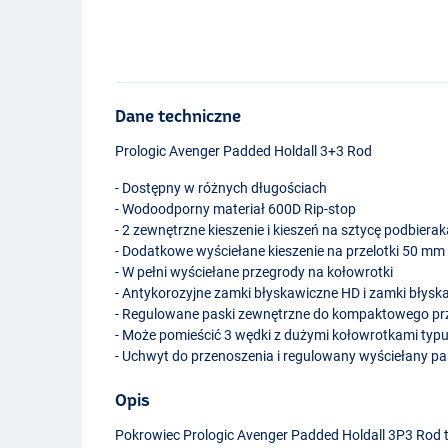
Dane techniczne
Prologic Avenger Padded Holdall 3+3 Rod
- Dostępny w różnych długościach
- Wodoodporny materiał 600D Rip-stop
- 2 zewnętrzne kieszenie i kieszeń na sztycę podbiera
- Dodatkowe wyściełane kieszenie na przelotki 50 mm
- W pełni wyściełane przegrody na kołowrotki
- Antykorozyjne zamki błyskawiczne HD i zamki błysk
- Regulowane paski zewnętrzne do kompaktowego p
- Może pomieścić 3 wędki z dużymi kołowrotkami typu 
- Uchwyt do przenoszenia i regulowany wyściełany pa
Opis
Pokrowiec Prologic Avenger Padded Holdall 3P3 Rod t