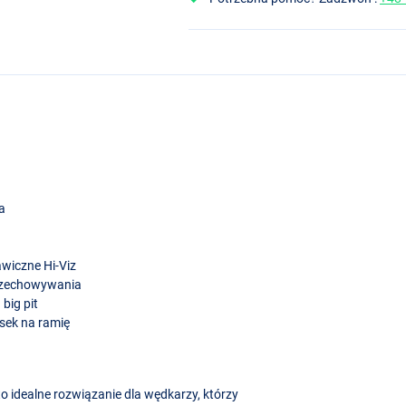
ka
awiczne Hi-Viz
rzechowywania
big pit
sek na ramię
o idealne rozwiązanie dla wędkarzy, którzy