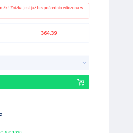
niżki! Zniżka jest już bezpośrednio wliczona w
364.39
ez
 71 8811020