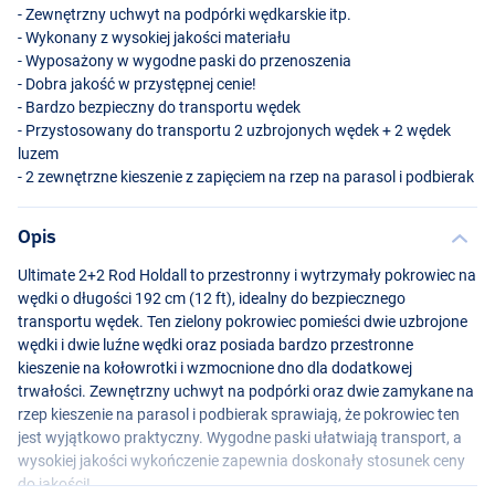
- Zewnętrzny uchwyt na podpórki wędkarskie itp.
- Wykonany z wysokiej jakości materiału
- Wyposażony w wygodne paski do przenoszenia
- Dobra jakość w przystępnej cenie!
- Bardzo bezpieczny do transportu wędek
- Przystosowany do transportu 2 uzbrojonych wędek + 2 wędek
luzem
- 2 zewnętrzne kieszenie z zapięciem na rzep na parasol i podbierak
Opis
Ultimate 2+2 Rod Holdall to przestronny i wytrzymały pokrowiec na
wędki o długości 192 cm (12 ft), idealny do bezpiecznego
transportu wędek. Ten zielony pokrowiec pomieści dwie uzbrojone
wędki i dwie luźne wędki oraz posiada bardzo przestronne
kieszenie na kołowrotki i wzmocnione dno dla dodatkowej
trwałości. Zewnętrzny uchwyt na podpórki oraz dwie zamykane na
rzep kieszenie na parasol i podbierak sprawiają, że pokrowiec ten
jest wyjątkowo praktyczny. Wygodne paski ułatwiają transport, a
wysokiej jakości wykończenie zapewnia doskonały stosunek ceny
do jakości!