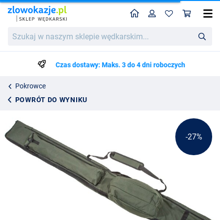
Home
Profil
Kos
Ultimate 2+2 Rod Holdall 12ft/192cm
Cena katalogowa
Szukaj
109.79
w
149.99
naszym
sklepie
Czas dostawy: Maks. 3 do 4 dni roboczych
wędkarskim...
Pokrowce
POWRÓT DO WYNIKU
-27%