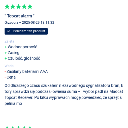
" Topcat alarm "
Grzegorz + 2025-08-29 13:11:32
Polecam ten produkt
Sygnalizator Niebieski
Zaleta
Wodoodporność
Zasieg
Czułość, głośność
Wada
Zasilany bateriami AAA
Cena
Od dłuższego czasu szukałem niezawodnego sygnalizatora brań, k
tóry sprawdzi się podczas łowienia suma – i wybór padł na Madcat
Topcat Receiver. Po kilku wyprawach mogę powiedzieć, że sprzęt s
pełnia mo