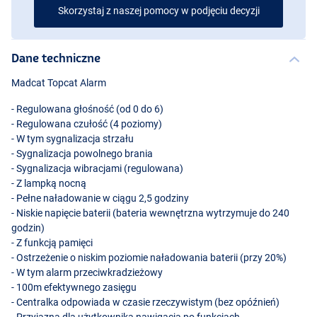
Skorzystaj z naszej pomocy w podjęciu decyzji
Dane techniczne
Madcat Topcat Alarm
- Regulowana głośność (od 0 do 6)
- Regulowana czułość (4 poziomy)
- W tym sygnalizacja strzału
- Sygnalizacja powolnego brania
Sygnalizator Niebieski
- Sygnalizacja wibracjami (regulowana)
- Z lampką nocną
- Pełne naładowanie w ciągu 2,5 godziny
- Niskie napięcie baterii (bateria wewnętrzna wytrzymuje do 240
godzin)
- Z funkcją pamięci
- Ostrzeżenie o niskim poziomie naładowania baterii (przy 20%)
- W tym alarm przeciwkradzieżowy
- 100m efektywnego zasięgu
- Centralka odpowiada w czasie rzeczywistym (bez opóźnień)
- Przyjazna dla użytkownika nawigacja po funkcjach