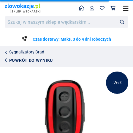
Home
Profil
Kos
Madcat Topcat Alarm
Cena katalogowa
Szukaj
331.73
w
446.99
naszym
sklepie
Czas dostawy: Maks. 3 do 4 dni roboczych
wędkarskim...
Sygnalizatory Brań
POWRÓT DO WYNIKU
-26%