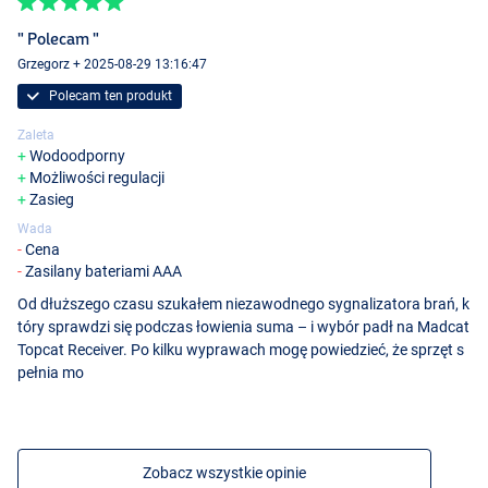
" Polecam "
Grzegorz + 2025-08-29 13:16:47
Polecam ten produkt
Zaleta
Wodoodporny
Sygnalizator Żółty
Możliwości regulacji
Zasieg
Wada
Cena
Zasilany bateriami AAA
Od dłuższego czasu szukałem niezawodnego sygnalizatora brań, k
tóry sprawdzi się podczas łowienia suma – i wybór padł na Madcat
Topcat Receiver. Po kilku wyprawach mogę powiedzieć, że sprzęt s
pełnia mo
Zobacz wszystkie opinie