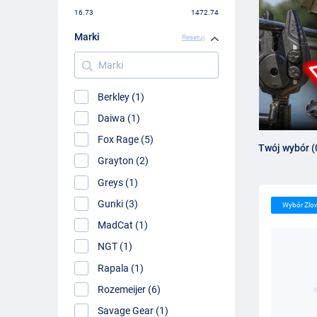
16.73
1472.74
Marki
Resetuj
Marki
Berkley (1)
Daiwa (1)
Fox Rage (5)
Twój wybór (
Grayton (2)
Greys (1)
Gunki (3)
Wybór Zlo
MadCat (1)
NGT (1)
Rapala (1)
Rozemeijer (6)
Savage Gear (1)