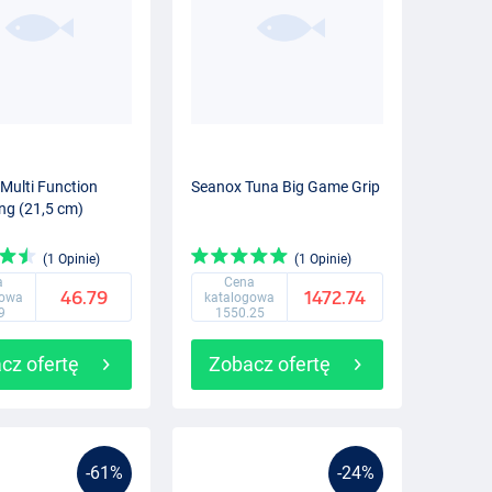
 Multi Function
Seanox Tuna Big Game Grip
ong (21,5 cm)
(1 Opinie)
(1 Opinie)
a
Cena
46.79
1472.74
gowa
katalogowa
9
1550.25
cz ofertę
Zobacz ofertę
-61%
-24%