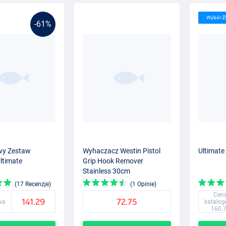
Wybór Z
-61%
wy Zestaw
Wyhaczacz Westin Pistol
Ultimate
ltimate
Grip Hook Remover
Stainless 30cm
(17 Recenzje)
(1 Opinie)
Cen
141.29
72.75
wa
katalo
160.