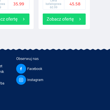
a
Cena
35.99
45.58
gowa
katalogowa
9
60.99
cz ofertę
Zobacz ofertę
Obserwuj nas
et
Facebook
nik
Instagram
yba
a