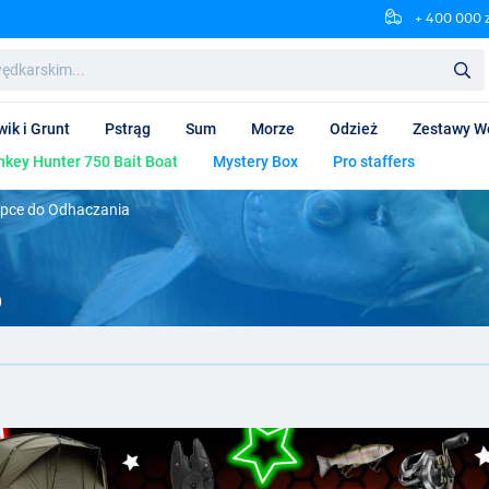
+ 400 000 
wik i Grunt
Pstrąg
Sum
Morze
Odzież
Zestawy W
key Hunter 750 Bait Boat
Mystery Box
Pro staffers
pce do Odhaczania
b