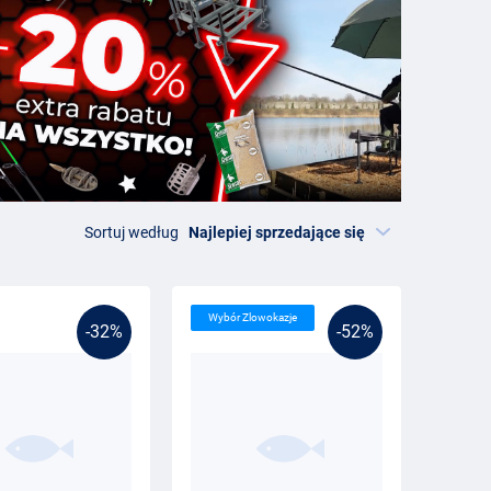
Sortuj według
Wybór Zlowokazje
-32%
-52%