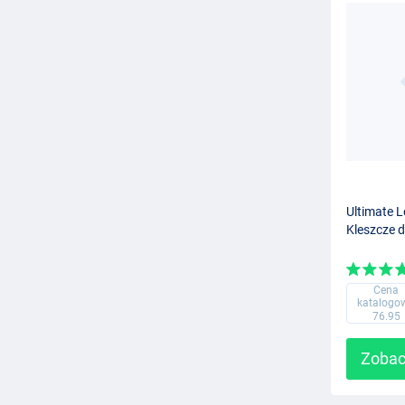
Ultimate L
Kleszcze 
Cena
katalogo
76.95
Zobac