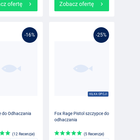
cz ofertę
Zobacz ofertę
-16%
-25%
KILKA OPCJI
e do Odhaczania
Fox Rage Pistol szczypce do
odhaczania
(12 Recenzje)
(5 Recenzje)