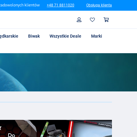
zadowolonych klientów
+48 71 8811020
Obsługa klienta
Szukaj
Profil
Koszyk
ędkarskie
Biwak
Wszystkie Deale
Marki