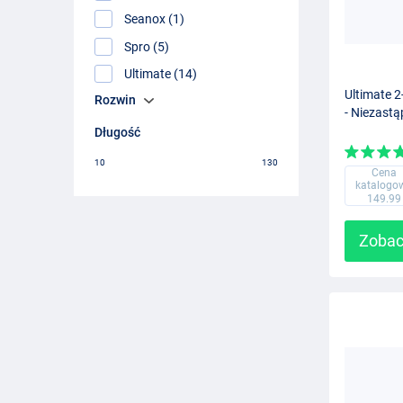
Seanox (1)
Spro (5)
Ultimate (14)
Ultimate 2
Rozwin
- Niezast
Długość
10
130
Cena
katalogo
149.99
Zobac