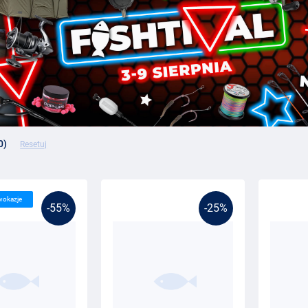
0)
Resetuj
wokazje
-55%
-25%