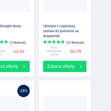
Straight Nose
Ultimate 2 częściowy
zestaw do połowów na
drapieżniki
(2 Recenzje)
(52 Recenzje)
a
Cena
43.34
82.79
gowa
katalogowa
5
170.99
cz ofertę
Zobacz ofertę
-28%