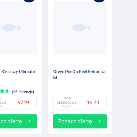
 Kleszczy Ultimate
Greys Pin-On Reel Retractor
M
(26 Recenzje)
a
Cena
97.19
16.73
gowa
katalogowa
75
21.99
cz ofertę
Zobacz ofertę