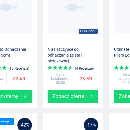
KILKA OPCJI
do Odhaczania
NGT szczypce do
Ultimate
(15cm)
odhaczania ze stali
Pliers L
nierdzewnej
(10 Recenzje)
(4 Recenzje)
Cena
Cen
22.49
23.39
wa
katalogowa
katalo
58.50
64.9
z ofertę
Zobacz ofertę
Zoba
wokazje
-42%
-17%