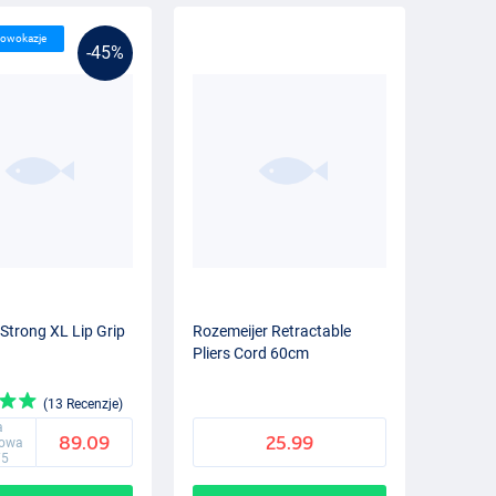
lowokazje
-45%
 Strong XL Lip Grip
Rozemeijer Retractable
Pliers Cord 60cm
(13 Recenzje)
a
89.09
25.99
gowa
75