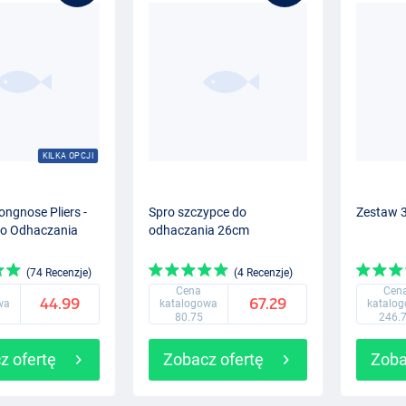
KILKA OPCJI
ongnose Pliers -
Spro szczypce do
Zestaw 3
do Odhaczania
odhaczania 26cm
(74 Recenzje)
(4 Recenzje)
Cena
Cen
44.99
67.29
wa
katalogowa
katalo
80.75
246.
z ofertę
Zobacz ofertę
Zoba