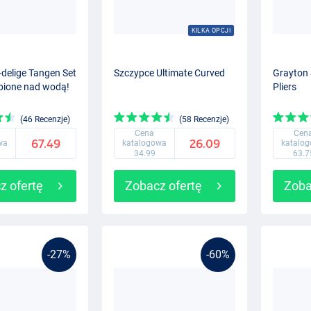
KILKA OPCJI
-delige Tangen Set
Szczypce Ultimate Curved
Grayton 
ąpione nad wodą!
Pliers
(46 Recenzje)
(58 Recenzje)
Cena
Cen
67.49
26.09
wa
katalogowa
katalo
34.99
63.7
z ofertę
Zobacz ofertę
Zoba
-27%
-60%