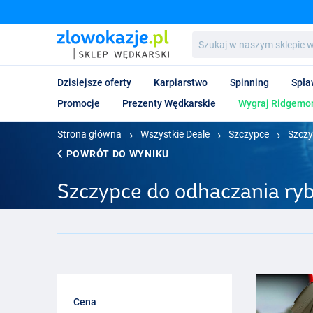
Szukaj
w
naszym
sklepie
Dzisiejsze oferty
Karpiarstwo
Spinning
Spła
wędkarskim...
Promocje
Prezenty Wędkarskie
Wygraj Ridgemon
Strona główna
Wszystkie Deale
Szczypce
Szczy
POWRÓT DO WYNIKU
Szczypce do odhaczania ry
Cena