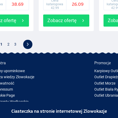
Cena
Cen
38.69
26.09
wa
katalogowa
katalo
42.99
42.9
z ofertę
Zobacz ofertę
Zoba
1
2
3
stra
Promocje
ny upominkowe
Karpiowy Outl
a wiedzy Zlowokazje
Outlet Drapież
ywatność
Outlet Morze
pressum
Outlet Biała R
kie Page
Outlet Ubrani
zenty Wędkarskie
y Sprzęt Wędkarski
Ciasteczka na stronie internetowej Zlowokazje
zęt wędkarski chwilowo niedostępny w magazynie