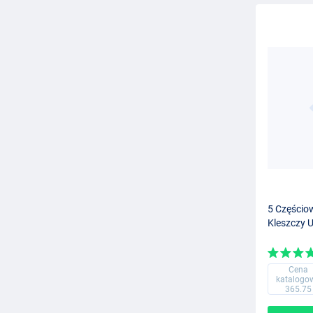
5 Częścio
Kleszczy U
Cena
katalogo
365.75