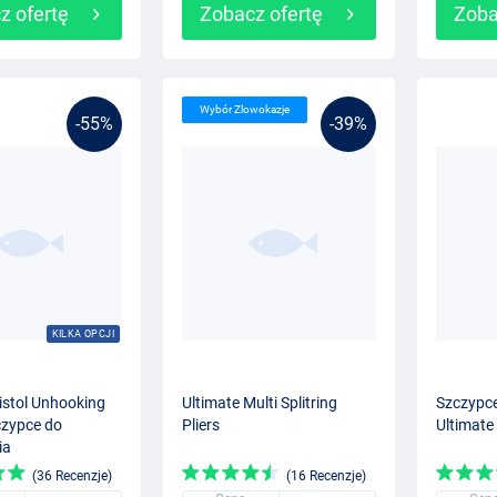
z ofertę
Zobacz ofertę
Zoba
Wybór Zlowokazje
-55%
-39%
KILKA OPCJI
istol Unhooking
Ultimate Multi Splitring
Szczypc
zczypce do
Pliers
Ultimate
ia
(36 Recenzje)
(16 Recenzje)