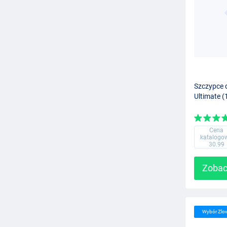
Szczypce 
Ultimate 
Cena
katalogo
30.99
Zobac
Wybór Zlo