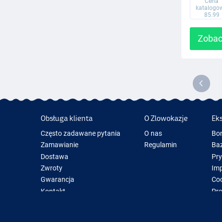
Cena
katalogo
85.99
Zobac
Obsługa klienta
O Zlowokazje
Ek
Często zadawane pytania
O nas
Bo
Zamawianie
Regulamin
Baz
Dostawa
Pr
Zwroty
Im
Gwarancja
Coo
Kontakt
Pre
Now
Spr