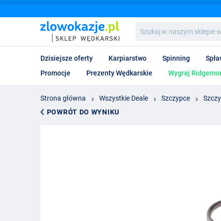
Szukaj
w
naszym
sklepie
Dzisiejsze oferty
Karpiarstwo
Spinning
Spła
wędkarskim...
Promocje
Prezenty Wędkarskie
Wygraj Ridgemon
Strona główna
Wszystkie Deale
Szczypce
Szczy
POWRÓT DO WYNIKU