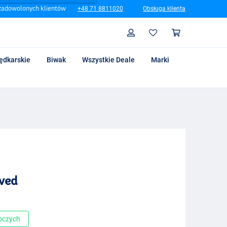
zadowolonych klientów
+48 71 8811020
Obsługa klienta
Szukaj
Profil
Koszyk
ędkarskie
Biwak
Wszystkie Deale
Marki
rved
boczych