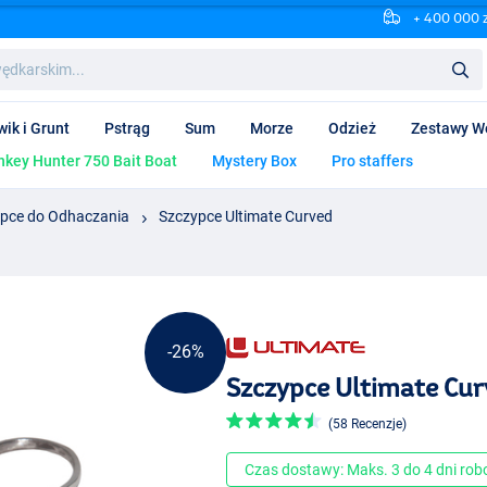
+ 400 000 
wik i Grunt
Pstrąg
Sum
Morze
Odzież
Zestawy W
key Hunter 750 Bait Boat
Mystery Box
Pro staffers
pce do Odhaczania
Szczypce Ultimate Curved
-26%
Szczypce Ultimate Cu
(58 Recenzje)
Czas dostawy: Maks. 3 do 4 dni ro