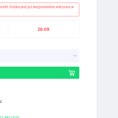
niżki! Zniżka jest już bezpośrednio wliczona w
26.09
ez
 71 8811020