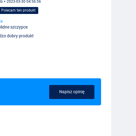
b + 2023-03-30 04:56:56
Polecam ten produkt
ta
lidne szczypce
dzo dobry produkt
Napisz opinię