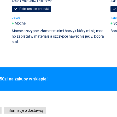
Artur + 2023-08-21 18:09:22
Jaku
Polecam ten produkt
Zaleta
Zale
Mocne
So
Mocne szczypne, złamałem nimi haczyk który mi się moc
Bar
no zaplątal w materiale a szczypce nawet nie jękły. Dobra
stal.
50zł na zakupy w sklepie!
Informacje o dostawcy