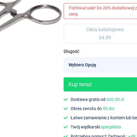
Fishtiwal sale! Do 20% dodatkowej z
cenę.
Cena katalogowa
34.99
Długość
Kup teraz
Dostawa gratis od
420.00 zl
Okres zwrotu do
50 dni
Łatwe zamawianie z kontem lub b
Twój wędkarski
specjalista
Potrzebna pomoc? Zadzwoń :
+48