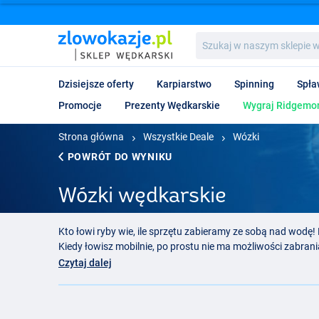
Szukaj
w
naszym
sklepie
Dzisiejsze oferty
Karpiarstwo
Spinning
Spła
wędkarskim...
Promocje
Prezenty Wędkarskie
Wygraj Ridgemon
Strona główna
Wszystkie Deale
Wózki
POWRÓT DO WYNIKU
Wózki wędkarskie
Kto łowi ryby wie, ile sprzętu zabieramy ze sobą nad wodę! 
Kiedy łowisz mobilnie, po prostu nie ma możliwości zabrani
potrzebujesz na swoim stanowisku. Nie bierzesz więc tylko
Czytaj dalej
przetransportować wszystkie te rzeczy do stanowiska, mo
Wózki w wędkarstwie karpiowym