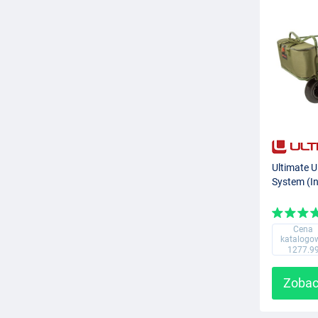
Ultimate U
System (In
Cena
katalogo
1277.9
Zobac