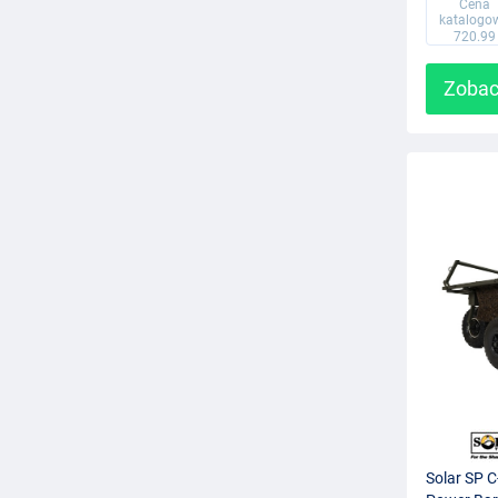
Cena
katalogo
720.99
Zobac
Solar SP C