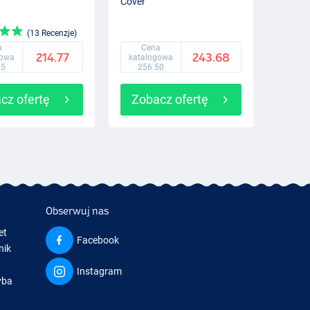
Cover
(13 Recenzje)
a
Cena
214.77
243.68
gowa
katalogowa
25
256.50
cz ofertę
Zobacz ofertę
Obserwuj nas
et
Facebook
nik
Instagram
yba
a