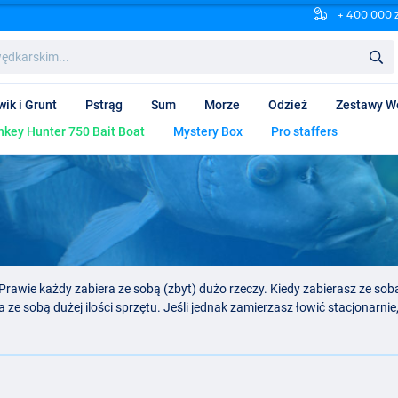
+ 400 000 
wik i Grunt
Pstrąg
Sum
Morze
Odzież
Zestawy W
key Hunter 750 Bait Boat
Mystery Box
Pro staffers
Prawie każdy zabiera ze sobą (zbyt) dużo rzeczy. Kiedy zabierasz ze sobą 
a ze sobą dużej ilości sprzętu. Jeśli jednak zamierzasz łowić stacjonarn
pokrowca
z wędkami, ale także stolik do namiotu, łóżko, kuchenkę i na 
żesz użyć taczki lub wózka transportowego.