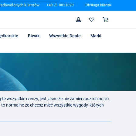
zadowolonych klientów
+48 71 8811020
Obsługa klienta
Szukaj
Profil
Koszyk
ędkarskie
Biwak
Wszystkie Deale
Marki
te wszystkie rzeczy, jest jasne że nie zamierzasz ich nosić.
ie, to normalne że chcesz mieć wszystkie wygody, których
przykład
torbę termiczną
z prowiantem. Aby