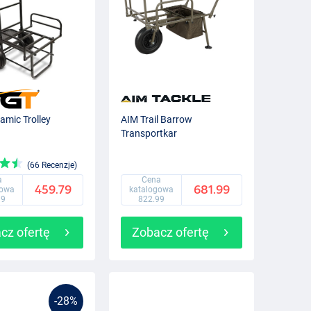
mic Trolley
AIM Trail Barrow
Transportkar
(66 Recenzje)
a
Cena
459.79
681.99
gowa
katalogowa
99
822.99
cz ofertę
Zobacz ofertę
-28%