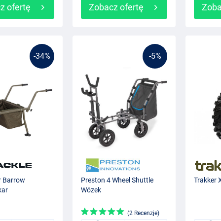
z ofertę
Zobacz ofertę
Zoba
-34%
-5%
r Barrow
Preston 4 Wheel Shuttle
Trakker 
kar
Wózek
(2 Recenzje)