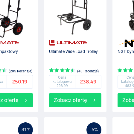
mpaktowy
Ultimate Wide Load Trolley
NGT Dyna
(205 Recenzje)
(43 Recenzje)
Cena
Cen
250.19
238.49
wa
katalogowa
katalo
298.99
483.
z ofertę
Zobacz ofertę
Zoba
-31%
-5%