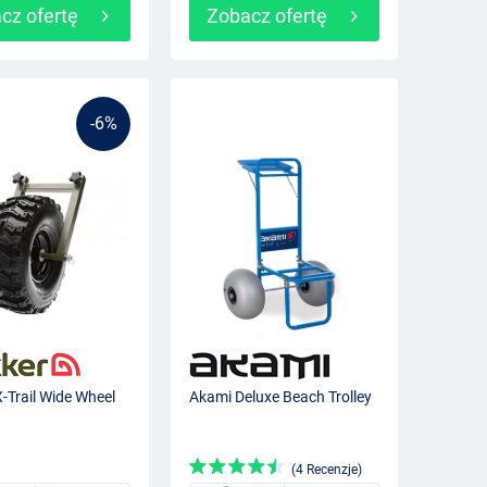
cz ofertę
Zobacz ofertę
-6%
X-Trail Wide Wheel
Akami Deluxe Beach Trolley
(4 Recenzje)