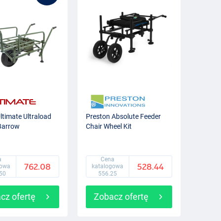
ltimate Ultraload
Preston Absolute Feeder
Barrow
Chair Wheel Kit
a
Cena
762.08
528.44
gowa
katalogowa
50
556.25
cz ofertę
Zobacz ofertę