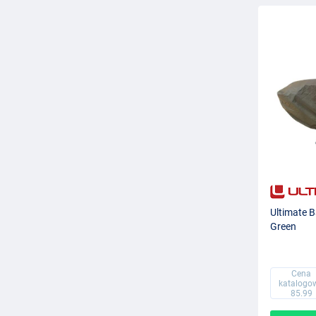
Ultimate 
Green
Cena
katalogo
85.99