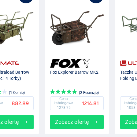
ltraload Barrow
Fox Explorer Barrow MK2
Taczka U
cl. 4 Torby)
Folding 
(1 Opinie)
(2 Recenzje)
Cena
Cen
882.89
1214.81
wa
katalogowa
katalo
9
1278.75
1058.
z ofertę
Zobacz ofertę
Zoba