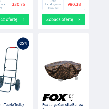
a
Cena
330.75
990.38
gowa
katalogowa
99
1042.50
cz ofertę
Zobacz ofertę
-22%
m Tackle Trolley
Fox Large Camolite Barrow