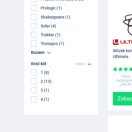
Prologic (1)
Shakespeare (1)
Solar (4)
Trakker (1)
Tronixpro (1)
Wózek ko
Rozwin
Ultimate
Ilość kół
Resetuj
1 (8)
Cena
katalogo
2 (13)
298.99
3 (1)
Zobac
4 (1)