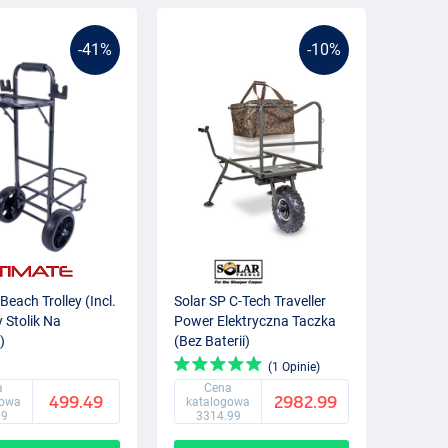
-41%
-10%
Beach Trolley (Incl.
Solar SP C-Tech Traveller
 Stolik Na
Power Elektryczna Taczka
)
(Bez Baterii)
(1 Opinie)
a
Cena
499.49
2982.99
gowa
katalogowa
99
3314.99