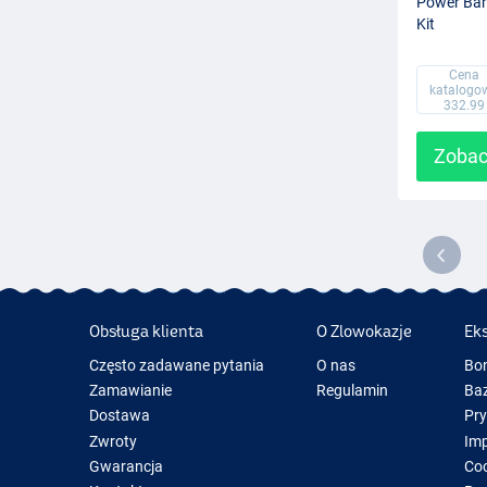
Power Bar
Kit
Cena
katalogo
332.99
Zobac
Obsługa klienta
O Zlowokazje
Ek
Często zadawane pytania
O nas
Bo
Zamawianie
Regulamin
Baz
Dostawa
Pr
Zwroty
Im
Gwarancja
Coo