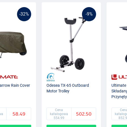
-32%
-9%
Barrow Rain Cover
Odesea TX-65 Outboard
Ultimate 
Motor Trolley
Składany
Przynęty
Cena
Cen
58.49
502.50
wa
katalogowa
katalo
554.99
852.