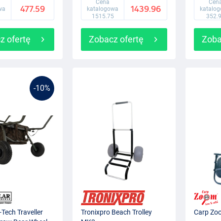
Cena
Cen
477.59
1439.96
wa
katalogowa
katalo
1515.75
352.
z ofertę
Zobacz ofertę
Zoba
-10%
-Tech Traveller
Tronixpro Beach Trolley
Carp Zoo