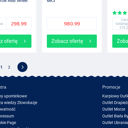
row Rear Wheel
MK3
Cen
298.99
980.99
wa
katalo
276.
z ofertę
Zobacz ofertę
Zoba
1
2
stra
Promocje
ny upominkowe
Karpiowy Outl
a wiedzy Zlowokazje
Outlet Drapież
ywatność
Outlet Morze
pressum
Outlet Biała R
kie Page
Outlet Ubrani