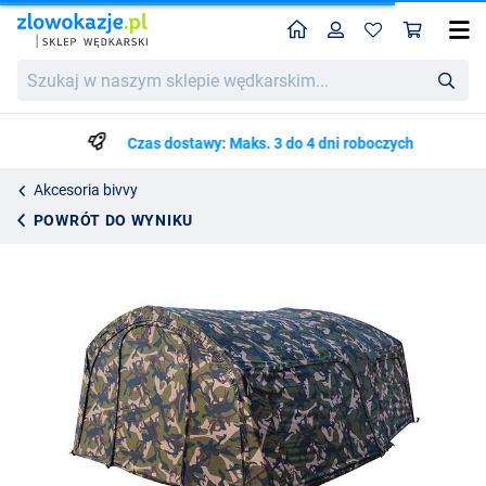
Home
Profil
Kos
Fox Frontier II XL Camo Deluxe Extension
Cena katalogowa
Szukaj
3200.52
w
3299.50
naszym
sklepie
Czas dostawy: Maks. 3 do 4 dni roboczych
wędkarskim...
Akcesoria bivvy
POWRÓT DO WYNIKU