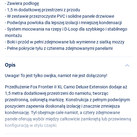
- Zawiera podłogę
- 1,5 m dodatkowej przestrzeni z przodu
- W zestawie przezroczyste
PVC
i solidne panele drzwiowe
- Podwójna powłoka dla lepszej izolacji i mniejszej kondensacji
- System mocowania na rzepy i D-Loop dla szybkiego i stabilnego
montażu
- Boki i przód w pełni zdejmowane lub wymienne z siatką mozzy
- Pełne pokrycie tyłu z czterema zdejmowanymi panelami
Opis
Uwaga! To jest tylko owijka, namiot nie jest dołączony!
Przedłużenie Fox Frontier II XL Camo Deluxe Extension dodaje aż
1,5 metra dodatkowej przestrzeni do namiotu, tworząc
przestronną, osłoniętą markizę. Konstrukcja z pełnym podwójnym
poszyciem zapewnia doskonałą izolację i znacznie zmniejsza
kondensację. Tył obejmuje całe namiot, a cztery zdejmowane
panele oferują wybór między całkowicie zamkniętą lub przewiewną
konfiguracją w stylu czapki.
Panele boczne i przednie są w pełni wymienne z opcjami siatki