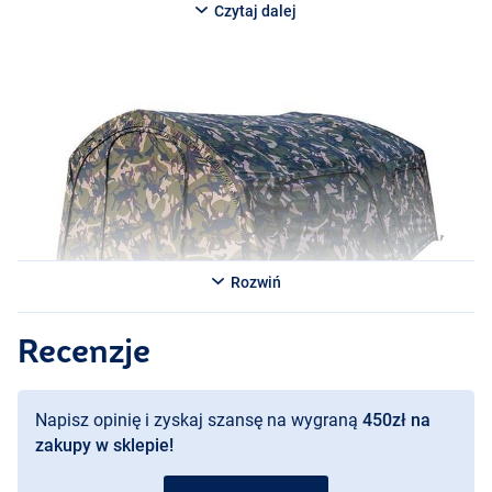
Czytaj dalej
mozzy, a drzwi są dostępne zarówno w wersji przezroczystej
PVC
,
jak i pełnej. Dzięki systemowi Velcro i D-Loop, przedłużenie stoi
szybko i bezpiecznie. Dostarczany z wytrzymałą podłogą, idealny
dla wędkarzy, którzy chcą maksymalnej przestrzeni życiowej,
komfortu i ochrony.
Rozwiń
Recenzje
Napisz opinię i zyskaj szansę na wygraną
450zł na
zakupy w sklepie!