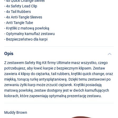
- 4x Quick Change Swivel
- 4x Safety Lead Clip
- 4x Tail Rubbers
- 4x Anti-Tangle Sleeves
- Anti Tangle Tube
- Krętliki z matową powłoką
- Optymalny kamuflaż zestawu
- Bezpieczeństwo dla karpi
Opis
Weedy Green
Z zestawem Safety Rig Kit firmy Ultimate masz wszystko, czego
potrzebujesz, aby łowić karpie z bezpiecznym klipsem. Zestaw
zawiera 4 klipsy do ciężarka, tail rubbers, krętliki quick change, oraz
miękką, tonącą rurkę antysplątaniową. Dzięki temu zestawowi po
zerwaniu żyłki karp może zrzucić ciężarek. Krętliki posiadają
matową powłokę, zestaw dostępny jest w dwóch kamuflujących
kolorach, które zapewniają optymalną prezentację zestawu.
Muddy Brown