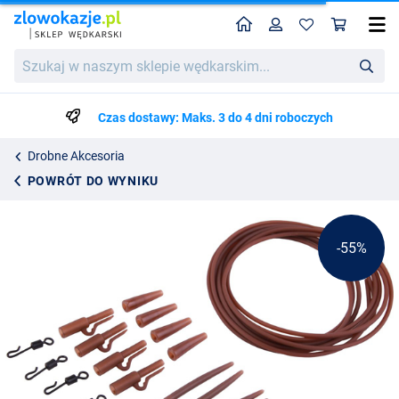
Home
Profil
Kos
Ultimate Safety Rig Kit
Cena katalogowa
Szukaj
16.19
w
35.95
naszym
sklepie
Czas dostawy: Maks. 3 do 4 dni roboczych
wędkarskim...
Drobne Akcesoria
POWRÓT DO WYNIKU
-55%