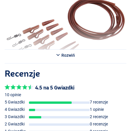
Rozwiń
Recenzje
Muddy Brown
4.5 na 5 Gwiazdki
Weedy Green
10 opinie
5 Gwiazdki
7 recenzje
4 Gwiazdki
1 opinie
3 Gwiazdki
2 recenzje
2 Gwiazdki
0 recenzje