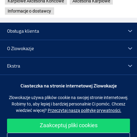
Karpiowe Akcesoria Końcowe
Akcesoria Karpiowe
Informacje o dostawcy
Obsługa klienta
O Zlowokazje
Ekstra
Promocje
Ciasteczka na stronie internetowej Zlowokazje
Zlowokazje używa plików cookie na swojej stronie internetowej.
Obserwuj nas
Facebook
Instagram
Robimy to, aby lepiej i bardziej personalnie Ci pomóc. Chcesz
wiedzieć więcej?
Przeczytaj naszą politykę prywatności.
Zaakceptuj pliki cookies
Łatwe i bezpieczne zakupy