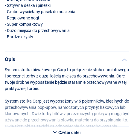
- Sztywna deska i pinezki
- Grubo wyściełany pasek do noszenia
- Regulowane nogi
- Super kompaktowy
- Dużo miejsca do przechowywania
- Bardzo czysty
Opis
System stolika biwakowego Carp to połączenie stołu namiotowego
i poręcznej torby z dużą ilością miejsca do przechowywania. Całe
twoje drobne wyposażenie będzie starannie przechowywane w tej
praktycznej torbie.
System stolika Carp jest wyposażony w 6 pojemników, idealnych do
przechowywania pop-upów, namoczonych przynęt hakowych lub
klonowanych. Dwie torby bitów z przezroczystą pokrywą mogą być
używane do przechowywania ołowiu, materiału do przypinania itp.
Dwie skrzynki na zaciski są odpowiednie do przechowywania
małych elementów, takich jak krętliki, haczyki lub klipsy. Sztywna
Czytaj dalej