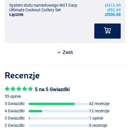
System stołu namiotowego NGT Carp
zł413.99
Ultimate Cookout Cutlery Set
zł92.69
Łącznie
zł506.68
Zwiń
Recenzje
5 na 5 Gwiazdki
55 opinie
5 Gwiazdki
42 recenzje
4 Gwiazdki
12 recenzje
3 Gwiazdki
1 opinie
2 Gwiazdki
0 recenzje