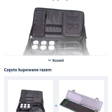
deska jest wykonana z mocnej pianki i posiada pinezki. Zarówno
stół, jak i wszystkie akcesoria mogą oczywiście być również
używane osobno. Nogi rozkładanego stołu są regulowane, dzięki
czemu można je pewnie ustawić na dowolnej powierzchni.
Do torby dołączony jest grubo wyściełany pasek do noszenia.
W dolnej części tej torby znajduje się stół biwakowy, którego można
również używać bez torby, bardzo przydatny!
Rozwiń
Często kupowane razem