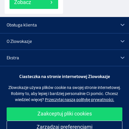
Zobacz
Obsługa klienta
O Zlowokazje
Ekstra
Promocje
Ciasteczka na stronie internetowej Zlowokazje
Zlowokazje używa plików cookie na swojej stronie internetowej.
Obserwuj nas
Facebook
Instagram
Robimy to, aby lepiej i bardziej personalnie Ci pomóc. Chcesz
wiedzieć więcej?
Przeczytaj naszą politykę prywatności.
Zaakceptuj pliki cookies
Łatwe i bezpieczne zakupy
Zarządzaj preferencjami