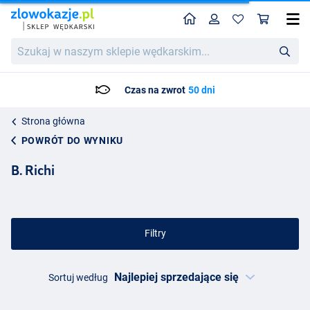
Home
Profil
Kos
Szukaj
w
naszym
sklepie
ot
50 dni
Czas dostawy: Maks. 3 
wędkarskim...
Strona główna
POWRÓT DO WYNIKU
B. Richi
Filtry
Sortuj według