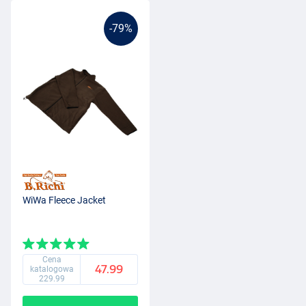
-79%
WiWa Fleece Jacket
Cena
47.99
katalogowa
229.99