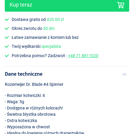
Kup teraz
Dostawa gratis od
420.00 zl
Okres zwrotu do
50 dni
Łatwe zamawianie z kontem lub bez
Speckled Hot Pike
Twój wędkarski
specjalista
Potrzebna pomoc? Zadzwoń :
+48 71 8811020
Dane techniczne
Rozemeijer Dr. Blade #4 Spinner
- Rozmiar kotwiczki: 4
- Waga: 5g
- Dostępna w różnych kolorach!
- Świetna błystka obrotowa
- Ostra kotwiczka
- Wyposażona w chwost
- Idealna do łowienia różnych drapieżników