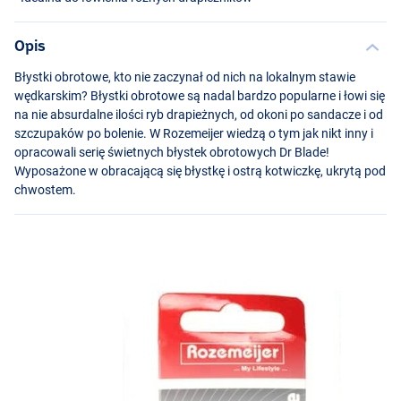
Opis
Błystki obrotowe, kto nie zaczynał od nich na lokalnym stawie
wędkarskim? Błystki obrotowe są nadal bardzo popularne i łowi się
na nie absurdalne ilości ryb drapieżnych, od okoni po sandacze i od
szczupaków po bolenie. W Rozemeijer wiedzą o tym jak nikt inny i
opracowali serię świetnych błystek obrotowych Dr Blade!
Wyposażone w obracającą się błystkę i ostrą kotwiczkę, ukrytą pod
chwostem.
Speckled Fire Tiger