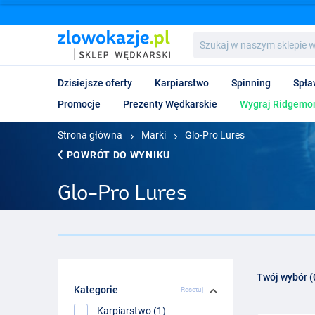
Szukaj
w
naszym
sklepie
Dzisiejsze oferty
Karpiarstwo
Spinning
Spła
wędkarskim...
Promocje
Prezenty Wędkarskie
Wygraj Ridgemon
Strona główna
Marki
Glo-Pro Lures
POWRÓT DO WYNIKU
Glo-Pro Lures
Twój wybór (
Kategorie
Resetuj
Karpiarstwo (1)