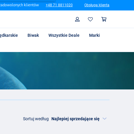
zadowolonych klientów
+48 71 8811020
Obsługa klienta
Szukaj
Profil
Koszyk
ędkarskie
Biwak
Wszystkie Deale
Marki
Sortuj według