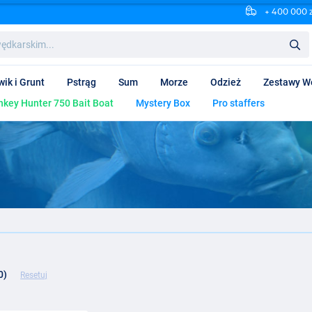
+ 400 000 
wik i Grunt
Pstrąg
Sum
Morze
Odzież
Zestawy W
key Hunter 750 Bait Boat
Mystery Box
Pro staffers
0)
Resetuj