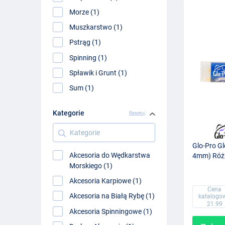
Morze (1)
Muszkarstwo (1)
Pstrąg (1)
Spinning (1)
Spławik i Grunt (1)
Sum (1)
Kategorie
Resetuj
Kategorie
Glo-Pro Gl
Akcesoria do Wędkarstwa
4mm) Różn
Morskiego (1)
Akcesoria Karpiowe (1)
Cena
Akcesoria na Białą Rybę (1)
katalogo
21.99
Akcesoria Spinningowe (1)