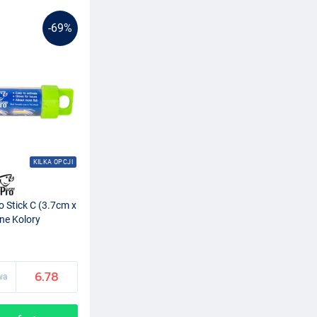
-69%
KILKA OPCJI
o Stick C (3.7cm x
e Kolory
6.78
wa