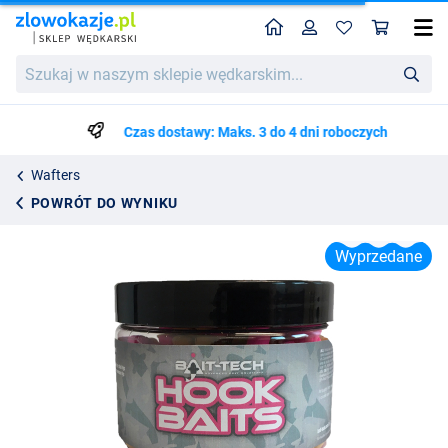
Home
Profil
Kos
Bait-Tech Krill & Tuna 10mm Dumbell Wafters (70g)
Szukaj
Cena katalogowa
22.74
w
34.99
naszym
sklepie
Czas dostawy: Maks. 3 do 4 dni roboczych
wędkarskim...
Wafters
POWRÓT DO WYNIKU
Wyprzedane