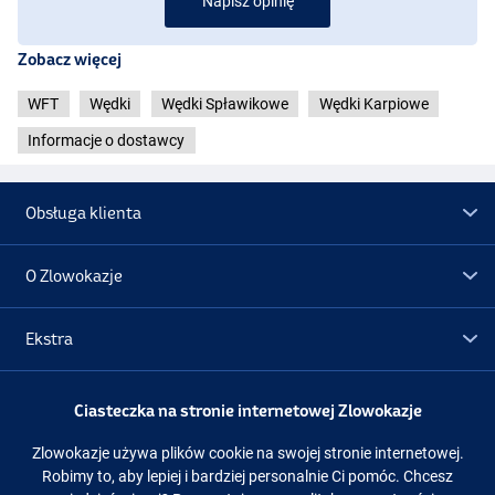
Napisz opinię
Zobacz więcej
WFT
Wędki
Wędki Spławikowe
Wędki Karpiowe
Informacje o dostawcy
Obsługa klienta
O Zlowokazje
Ekstra
Promocje
Ciasteczka na stronie internetowej Zlowokazje
Zlowokazje używa plików cookie na swojej stronie internetowej.
Obserwuj nas
Facebook
Instagram
Robimy to, aby lepiej i bardziej personalnie Ci pomóc. Chcesz