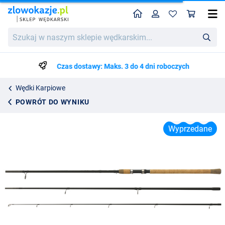
Home
Profil
Kos
Wędka Spławikowa WFT Lake'N'River Carp Stalking 12ft (20-55g) (3-częściowa)
Szukaj
Cena katalogowa
282.99
w
468.99
naszym
sklepie
Czas dostawy: Maks. 3 do 4 dni roboczych
wędkarskim...
Wędki Karpiowe
POWRÓT DO WYNIKU
Wyprzedane