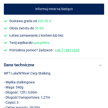
Informuj mnie na bieżąco
Dostawa gratis od
420.00 zl
Okres zwrotu do
50 dni
Łatwe zamawianie z kontem lub bez
Twój wędkarski
specjalista
Potrzebna pomoc? Zadzwoń :
+48 71 8811020
Dane techniczne
WFT
Lake’N’River Carp Stalking
- Wędka stalkingowa
- Waga: 340g
- Długość: 12ft | 3,60m
- Długość transportowa: 1,27m
- Części: 3
- Ciężar wyrzutu: 20-55g