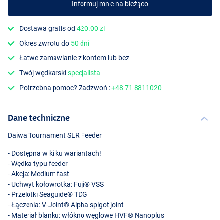
Informuj mnie na bieżąco
Dostawa gratis od
420.00 zl
Okres zwrotu do
50 dni
Łatwe zamawianie z kontem lub bez
Twój wędkarski
specjalista
Potrzebna pomoc? Zadzwoń :
+48 71 8811020
Dane techniczne
Daiwa Tournament
SLR
Feeder
- Dostępna w kilku wariantach!
- Wędka typu feeder
- Akcja: Medium fast
- Uchwyt kołowrotka: Fuji®
VSS
- Przelotki Seaguide®
TDG
- Łączenia: V-Joint® Alpha spigot joint
- Materiał blanku: włókno węglowe HVF® Nanoplus