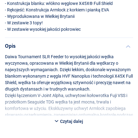
- Konstrukcja blanku: włókno węglowe X45X® Full Shield
- Rękojeść: Konstrukcja Armlock z korkiem i pianką
EVA
- Wyprodukowana w Wielkiej Brytanii
- W zestawie 3 topy!
- W zestawie wysokiej jakości pokrowiec
Opis
Daiwa Tournament
SLR
Feeder to wysokiej jakości wędka
wyczynowa, opracowana w Wielkiej Brytanii dla wędkarzy o
najwyższych wymaganiach. Dzięki lekkim, doskonale wyważonym
blankom wykonanym z węgla
HVF
Nanoplus i technologii X45X Full
Shield, wędka ta oferuje wyjątkową sztywność i precyzję nawet na
długich dystansach i w trudnych warunkach.
Dzięki łączeniom V-Joint Alpha, uchwytowi kołowrotka Fuji
VSS
i
przelotkom Seaguide
TDG
wędka ta jest mocna, trwała i
komfortowa w użyciu. Ekskluzywny uchwyt Armlock zapobiega
skręcaniu przedramienia, zapewniając optymalną kontrolę podczas
zarzucania i holowania. Dostępna w różnych długościach i
Czytaj dalej
ciężarach wyrzutowych, odpowiednia do łowienia zarówno w
lekkim jak i cięższym prądzie. W zestawie luksusowa torba