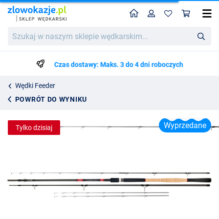
Home
Profil
Kos
Wędka Feeder Daiwa Tournament SLR
Szukaj
2240.50
w
naszym
sklepie
Czas dostawy: Maks. 3 do 4 dni roboczych
wędkarskim...
Wędki Feeder
POWRÓT DO WYNIKU
Wyprzedane
Tylko dzisiaj