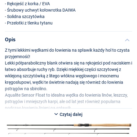
- Rękojeść z korka /
EVA
- Śrubowy uchwyt kołowrotka
DAIWA
- Solidna szczytówka
- Przelotki z tlenku tytanu
Opis
Z tymi lekkimi wędkami do łowienia na spławik każdy hol to czysta
przyjemność!
Lekki półparaboliczny blank otwiera się na rękojeści pod naciskiem i
łatwo absorbuje ruchy ryb. Dzięki miękkiej części szczytowej z
wklejoną szczytówką z litego włókna węglowego i mocnemu
kręgosłupowi, wędki te świetnie nadają się również do łowienia
pstrągów na sbirolino.
Aqualite Sensor Float to idealna wędka do łowienia linów, leszczy,
pstrągów i mniejszych karpi, ale od lat jest również popularna
podczas łowienia lipieni na spławik.
Wyposażona w wykonaną na zamówienie korkową rękojeść
Czytaj dalej
Armlock dla najwyższego komfortu podczas łowienia.
Dostępna w trzech wariantach