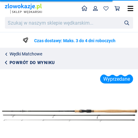
Home
Profil
Kos
Wędka Matchowa Daiwa Aqualite Sensor Float (10-35g) 3-częściowa
Szukaj
634.75
w
naszym
sklepie
Czas dostawy: Maks. 3 do 4 dni roboczych
wędkarskim...
Wędki Matchowe
POWRÓT DO WYNIKU
Wyprzedane